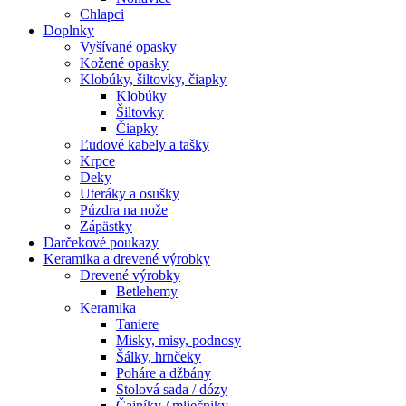
Chlapci
Doplnky
Vyšívané opasky
Kožené opasky
Klobúky, šiltovky, čiapky
Klobúky
Šiltovky
Čiapky
Ľudové kabely a tašky
Krpce
Deky
Uteráky a osušky
Púzdra na nože
Zápästky
Darčekové poukazy
Keramika a drevené výrobky
Drevené výrobky
Betlehemy
Keramika
Taniere
Misky, misy, podnosy
Šálky, hrnčeky
Poháre a džbány
Stolová sada / dózy
Čajníky / mliečniky