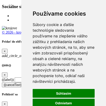
Sociálne siete
Používame cookies
Súbory cookie a ďalšie
technológie sledovania
© 2026 - krojove.sk
All rights reserved.
používame na zlepšenie vášho
zážitku z prehliadania našich
Pridať do obľúbených
webových stránok, na to, aby sme
×
vám zobrazovali prispôsobený
add_circle_outline
Obľúbené
obsah a cielené reklamy, na
analýzu návštevnosti našich
((title))
webových stránok a na
×
pochopenie toho, odkiaľ naši
((label))
návštevníci prichádzajú.
((cancelText))
((createText))
Súhlasím
Prihlásiť sa
Odmietam
×