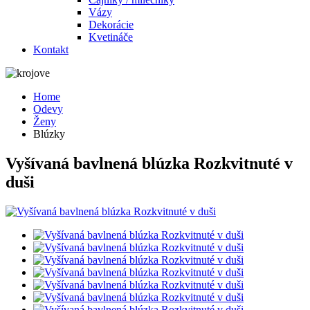
Vázy
Dekorácie
Kvetináče
Kontakt
Home
Odevy
Ženy
Blúzky
Vyšívaná bavlnená blúzka Rozkvitnuté v
duši