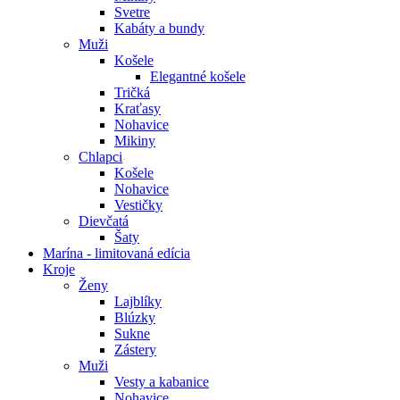
Svetre
Kabáty a bundy
Muži
Košele
Elegantné košele
Tričká
Kraťasy
Nohavice
Mikiny
Chlapci
Košele
Nohavice
Vestičky
Dievčatá
Šaty
Marína - limitovaná edícia
Kroje
Ženy
Lajblíky
Blúzky
Sukne
Zástery
Muži
Vesty a kabanice
Nohavice