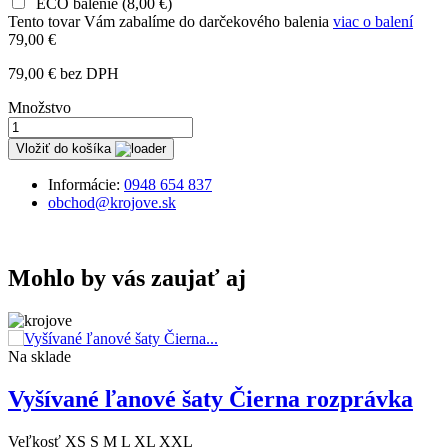
ECO balenie
(
8,00 €
)
Tento tovar Vám zabalíme do darčekového balenia
viac o balení
79,00 €
79,00 € bez DPH
Množstvo
Vložiť do košíka
Informácie:
0948 654 837
obchod@krojove.sk
Mohlo by vás zaujať aj
Na sklade
Vyšívané ľanové šaty Čierna rozprávka
Veľkosť
XS
S
M
L
XL
XXL