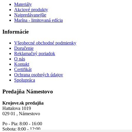
Materiály
Akciové produkty
Najpredávanejšie
Marína - limitovaná edícia
Informácie
Všeobecné obchodné podmienky
Doručenie
Reklamačný poriadok
O nás
Kontakt
Certifikát
Ochrana osobných údajov
Spolupráca
Predajňa Námestovo
Krojove.sk predajňa
Hattalova 1019
029 01 , Námestovo
Po - Pia: 8:00 - 16:00
Sobota: 8:00 - 12:00