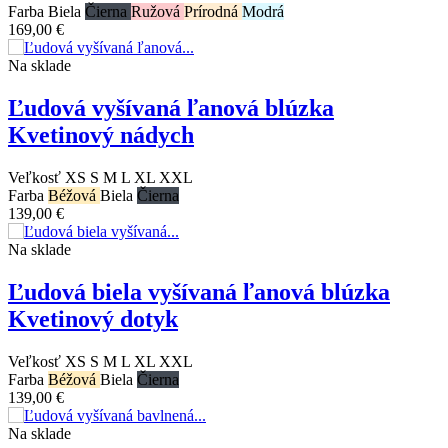
Farba
Biela
Čierna
Ružová
Prírodná
Modrá
169,00 €
Na sklade
Ľudová vyšívaná ľanová blúzka
Kvetinový nádych
Veľkosť
XS
S
M
L
XL
XXL
Farba
Béžová
Biela
Čierna
139,00 €
Na sklade
Ľudová biela vyšívaná ľanová blúzka
Kvetinový dotyk
Veľkosť
XS
S
M
L
XL
XXL
Farba
Béžová
Biela
Čierna
139,00 €
Na sklade