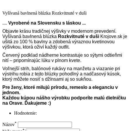
Vyšívaná bavlnená blúzka Rozkvitnuté v duši
....
Vyrobené
na Slovensku s láskou ...
Objavte krásu tradičnej výšivky v modernom prevedení.
Vyšívaná bavlnená blúzka
Rozkvitnuté v duši
Krojove.sk je
ušitá zo 100 % bavlny a zdobená výraznou kvetinovou
výšivkou, ktorá oživí každý outfit.
Červený podklad nádherne kontrastuje so sýtymi odtieňmi
nití – pripomínajúc lúku v plnom kvete.
Voľnejší strih, balónové rukávy na manžetu a viazanie pri
výstrihu robia z tejto blúzky pohodlný a nadčasový kúsok,
ktorý môžete nosiť s džínsami aj so sukňou.
Pre ženy, ktoré milujú prírodu, remeslo a eleganciu v
jednom.
Každou kúpou nášho výrobku podporíte malú dielničku
na Orave. Ďakujeme :)
Hodnotenie:
*
Názov
*