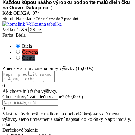
Každou kúpou nášho výrobku podporíte malú dielničku
na Orave. Ďakujeme :)
Kód
:
ODX2A_074
Sklad
:
Na sklade
Odosielame do 2 prac. dní
Veľkostná tabuľka
Veľkosť: XS
Farba: Biela
Biela
Červená
Čierna
Zmena v strihu / zmena farby výšivky
(
15,00 €
)
0
Ak chcete inú farbu výšivky.
Chcete dovyšívať niečo vlastné?
(
30,00 €
)
0
Vlastný návrh pošlite mailom na obchod@krojove.sk. Zmena
výšivky alebo umiestnenia stační napísať do kolónky Napr: iniciály,
citát
Darčekové balenie