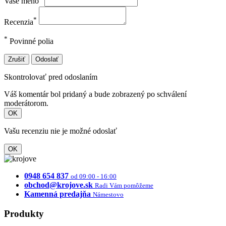
Vaše meno
*
Recenzia
*
Povinné polia
Zrušiť
Odoslať
Skontrolovať pred odoslaním
Váš komentár bol pridaný a bude zobrazený po schválení
moderátorom.
OK
Vašu recenziu nie je možné odoslať
OK
0948 654 837
od 09:00 - 16:00
obchod@krojove.sk
Radi Vám pomôžeme
Kamenná predajňa
Námestovo
Produkty