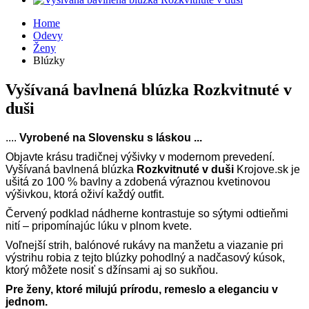
Home
Odevy
Ženy
Blúzky
Vyšívaná bavlnená blúzka Rozkvitnuté v
duši
....
Vyrobené
na Slovensku s láskou ...
Objavte krásu tradičnej výšivky v modernom prevedení.
Vyšívaná bavlnená blúzka
Rozkvitnuté v duši
Krojove.sk je
ušitá zo 100 % bavlny a zdobená výraznou kvetinovou
výšivkou, ktorá oživí každý outfit.
Červený podklad nádherne kontrastuje so sýtymi odtieňmi
nití – pripomínajúc lúku v plnom kvete.
Voľnejší strih, balónové rukávy na manžetu a viazanie pri
výstrihu robia z tejto blúzky pohodlný a nadčasový kúsok,
ktorý môžete nosiť s džínsami aj so sukňou.
Pre ženy, ktoré milujú prírodu, remeslo a eleganciu v
jednom.