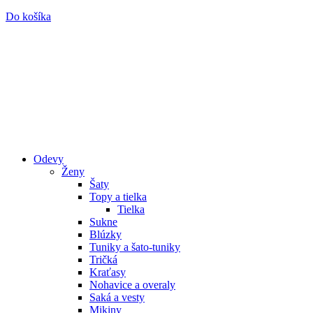
Do košíka
Odevy
Ženy
Šaty
Topy a tielka
Tielka
Sukne
Blúzky
Tuniky a šato-tuniky
Tričká
Kraťasy
Nohavice a overaly
Saká a vesty
Mikiny