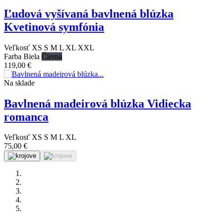
Ľudová vyšívaná bavlnená blúzka
Kvetinová symfónia
Veľkosť
XS
S
M
L
XL
XXL
Farba
Biela
Čierna
119,00 €
Na sklade
Bavlnená madeirová blúzka Vidiecka
romanca
Veľkosť
XS
S
M
L
XL
75,00 €