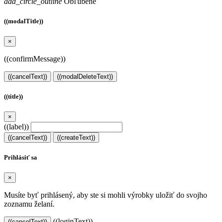
add_circle_outline
Obľúbené
((modalTitle))
×
((confirmMessage))
((cancelText))
((modalDeleteText))
((title))
×
((label))
((cancelText))
((createText))
Prihlásiť sa
×
Musíte byť prihlásený, aby ste si mohli výrobky uložiť do svojho
zoznamu želaní.
((loginText))
((cancelText))