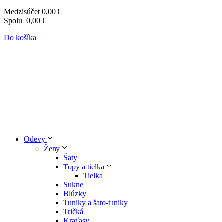
Medzisúčet
0,00 €
Spolu
0,00 €
Do košíka
Odevy
Ženy
Šaty
Topy a tielka
Tielka
Sukne
Blúzky
Tuniky a šato-tuniky
Tričká
Kraťasy