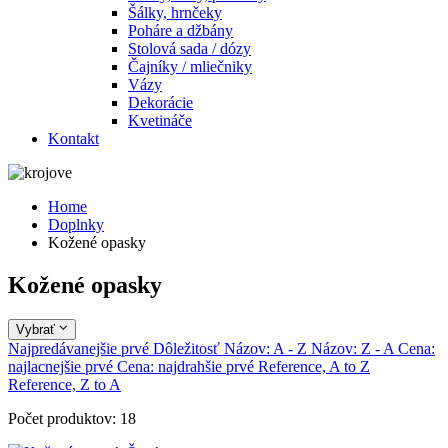
Šálky, hrnčeky
Poháre a džbány
Stolová sada / dózy
Čajníky / mliečniky
Vázy
Dekorácie
Kvetináče
Kontakt
Home
Doplnky
Kožené opasky
Kožené opasky
Vybrať
Najpredávanejšie prvé
Dôležitosť
Názov: A - Z
Názov: Z - A
Cena:
najlacnejšie prvé
Cena: najdrahšie prvé
Reference, A to Z
Reference, Z to A
Počet produktov: 18