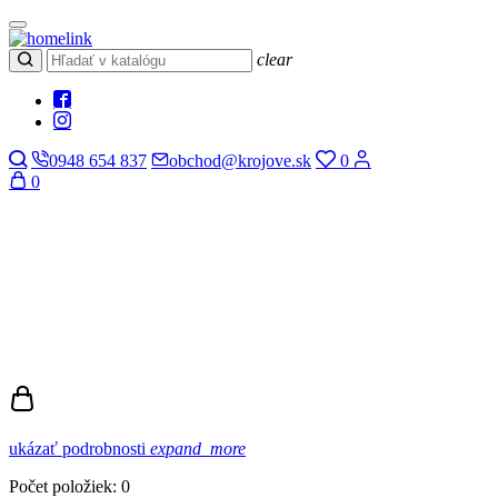
clear
0948 654 837
obchod@krojove.sk
0
0
ukázať podrobnosti
expand_more
Počet položiek: 0