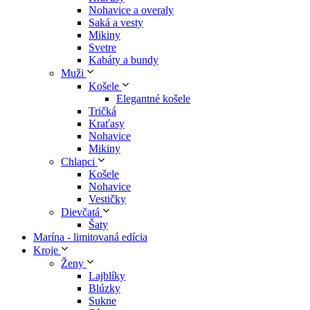
Nohavice a overaly
Saká a vesty
Mikiny
Svetre
Kabáty a bundy
Muži
Košele
Elegantné košele
Tričká
Kraťasy
Nohavice
Mikiny
Chlapci
Košele
Nohavice
Vestičky
Dievčatá
Šaty
Marína - limitovaná edícia
Kroje
Ženy
Lajblíky
Blúzky
Sukne