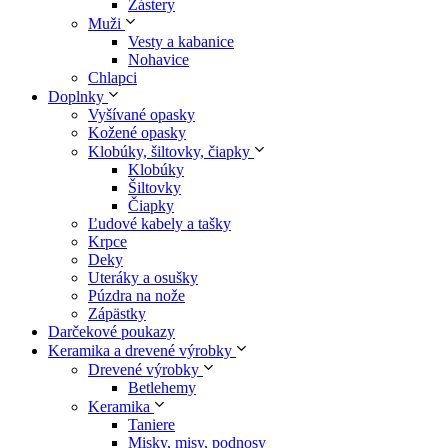
Zástery
Muži
Vesty a kabanice
Nohavice
Chlapci
Doplnky
Vyšívané opasky
Kožené opasky
Klobúky, šiltovky, čiapky
Klobúky
Šiltovky
Čiapky
Ľudové kabely a tašky
Krpce
Deky
Uteráky a osušky
Púzdra na nože
Zápästky
Darčekové poukazy
Keramika a drevené výrobky
Drevené výrobky
Betlehemy
Keramika
Taniere
Misky, misy, podnosy