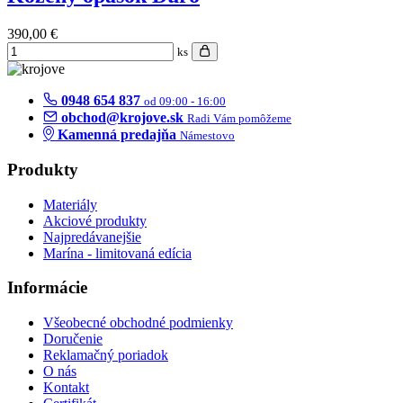
390,00 €
ks
0948 654 837
od 09:00 - 16:00
obchod@krojove.sk
Radi Vám pomôžeme
Kamenná predajňa
Námestovo
Produkty
Materiály
Akciové produkty
Najpredávanejšie
Marína - limitovaná edícia
Informácie
Všeobecné obchodné podmienky
Doručenie
Reklamačný poriadok
O nás
Kontakt