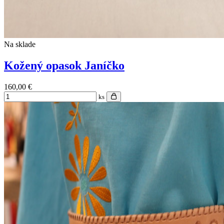
Na sklade
Kožený opasok Janíčko
160,00 €
ks