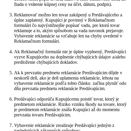
žiada o vrátenie kúpnej ceny na účet, dátum, podpis).
Reklamovať možno len tovar zakúpený u Predávajúceho a
úplne zaplatený. Kupujúci je povinný v Reklamačnom
formulári čo najvýstižnejšie popísať vadu, pre ktorú tovar
reklamuje a to, akým spôsobom sa vada navonok prejavuje.
Vybavenie reklamácie sa vzťahuje len na chyby uvedené v
Reklamačnom formulári.
Ak Reklamačný formulár nie je úplne vyplnený, Predávajúci
vyzve Kupujúceho na doplnenie chýbajúcich údajov a/alebo
predloženie chýbajúcich dokladov.
Ak k prevzatiu predmetu reklamácie Predávajúcim dôjde v
neskorší deň, ako je deň uplatnenia reklamácie, lehota na
vybavenie reklamácie podľa tohto článku začína plynúť odo
dňa prevzatia predmetu reklamácie Predávajúcim.
Predávajúci odporúča Kupujúcemu poistiť tovar, ktorý je
predmetom reklamácie. Riziko vzniku škody na tovare, ktorý
je predmetom reklamácie znáša Kupujúci až do momentu
prevzatia tovaru Predávajúcim.
Vybavenie reklamácie zrealizuje Predávajúci jedným z
nasledujúcich zákonných spôsobov: