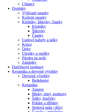
Chlapci
Doplnky
Vyšívané opasky
Kožené opasky
Klobúky, šiltovky, čiapky
Klobúky
Šiltovky
Čiapky
Ľudové kabely a tašky
Krpce
Deky
Uteráky a osušky
Púzdra na nože
Zápästky
Darčekové poukazy
Keramika a drevené výrobky
Drevené výrobky
Betlehemy
Keramika
Taniere
Misky, misy, podnosy
Šálky, hrnčeky
Poháre a džbány
Stolová sada / dózy
Čajníky / mliečniky