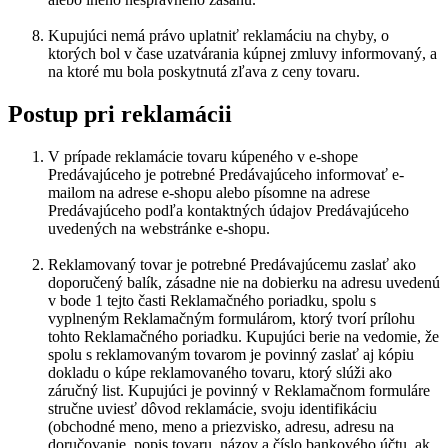
Kupujúci nemá právo uplatniť reklamáciu na chyby, o
ktorých bol v čase uzatvárania kúpnej zmluvy informovaný, a
na ktoré mu bola poskytnutá zľava z ceny tovaru.
Postup pri reklamácii
V prípade reklamácie tovaru kúpeného v e-shope
Predávajúceho je potrebné Predávajúceho informovať e-
mailom na adrese e-shopu alebo písomne na adrese
Predávajúceho podľa kontaktných údajov Predávajúceho
uvedených na webstránke e-shopu.
Reklamovaný tovar je potrebné Predávajúcemu zaslať ako
doporučený balík, zásadne nie na dobierku na adresu uvedenú
v bode 1 tejto časti Reklamačného poriadku, spolu s
vyplneným Reklamačným formulárom, ktorý tvorí prílohu
tohto Reklamačného poriadku. Kupujúci berie na vedomie, že
spolu s reklamovaným tovarom je povinný zaslať aj kópiu
dokladu o kúpe reklamovaného tovaru, ktorý slúži ako
záručný list. Kupujúci je povinný v Reklamačnom formuláre
stručne uviesť dôvod reklamácie, svoju identifikáciu
(obchodné meno, meno a priezvisko, adresu, adresu na
doručovanie, popis tovaru, názov a číslo bankového účtu, ak