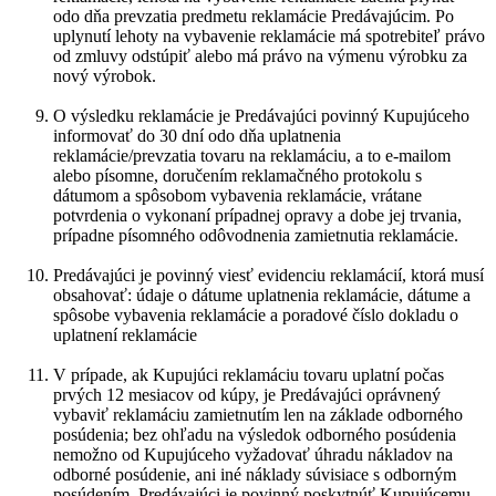
odo dňa prevzatia predmetu reklamácie Predávajúcim. Po
uplynutí lehoty na vybavenie reklamácie má spotrebiteľ právo
od zmluvy odstúpiť alebo má právo na výmenu výrobku za
nový výrobok.
O výsledku reklamácie je Predávajúci povinný Kupujúceho
informovať do 30 dní odo dňa uplatnenia
reklamácie/prevzatia tovaru na reklamáciu, a to e-mailom
alebo písomne, doručením reklamačného protokolu s
dátumom a spôsobom vybavenia reklamácie, vrátane
potvrdenia o vykonaní prípadnej opravy a dobe jej trvania,
prípadne písomného odôvodnenia zamietnutia reklamácie.
Predávajúci je povinný viesť evidenciu reklamácií, ktorá musí
obsahovať: údaje o dátume uplatnenia reklamácie, dátume a
spôsobe vybavenia reklamácie a poradové číslo dokladu o
uplatnení reklamácie
V prípade, ak Kupujúci reklamáciu tovaru uplatní počas
prvých 12 mesiacov od kúpy, je Predávajúci oprávnený
vybaviť reklamáciu zamietnutím len na základe odborného
posúdenia; bez ohľadu na výsledok odborného posúdenia
nemožno od Kupujúceho vyžadovať úhradu nákladov na
odborné posúdenie, ani iné náklady súvisiace s odborným
posúdením. Predávajúci je povinný poskytnúť Kupujúcemu