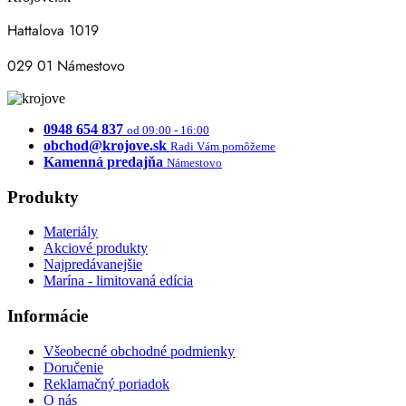
Hattalova 1019
029 01 Námestovo
0948 654 837
od 09:00 - 16:00
obchod@krojove.sk
Radi Vám pomôžeme
Kamenná predajňa
Námestovo
Produkty
Materiály
Akciové produkty
Najpredávanejšie
Marína - limitovaná edícia
Informácie
Všeobecné obchodné podmienky
Doručenie
Reklamačný poriadok
O nás