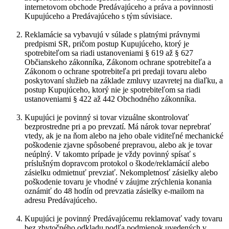
internetovom obchode Predávajúceho a práva a povinnosti
Kupujúceho a Predávajúceho s tým súvisiace.
Reklamácie sa vybavujú v súlade s platnými právnymi
predpismi SR, pričom postup Kupujúceho, ktorý je
spotrebiteľom sa riadi ustanoveniami § 619 až § 627
Občianskeho zákonníka, Zákonom ochrane spotrebiteľa a
Zákonom o ochrane spotrebiteľa pri predaji tovaru alebo
poskytovaní služieb na základe zmluvy uzavretej na diaľku, a
postup Kupujúceho, ktorý nie je spotrebiteľom sa riadi
ustanoveniami § 422 až 442 Obchodného zákonníka.
Kupujúci je povinný si tovar vizuálne skontrolovať
bezprostredne pri a po prevzatí. Má nárok tovar neprebrať
vtedy, ak je na ňom alebo na jeho obale viditeľné mechanické
poškodenie zjavne spôsobené prepravou, alebo ak je tovar
neúplný. V takomto prípade je vždy povinný spísať s
príslušným dopravcom protokol o škode/reklamácií alebo
zásielku odmietnuť prevziať. Nekompletnosť zásielky alebo
poškodenie tovaru je vhodné v záujme zrýchlenia konania
oznámiť do 48 hodín od prevzatia zásielky e-mailom na
adresu Predávajúceho.
Kupujúci je povinný Predávajúcemu reklamovať vady tovaru
bez zbytočného odkladu podľa podmienok uvedených v