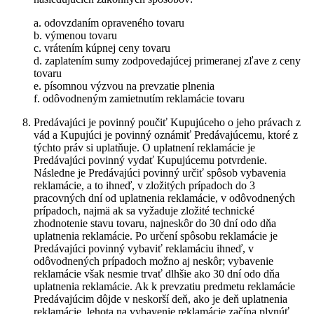
a. odovzdaním opraveného tovaru
b. výmenou tovaru
c. vrátením kúpnej ceny tovaru
d. zaplatením sumy zodpovedajúcej primeranej zľave z ceny
tovaru
e. písomnou výzvou na prevzatie plnenia
f. odôvodneným zamietnutím reklamácie tovaru
Predávajúci je povinný poučiť Kupujúceho o jeho právach z
vád a Kupujúci je povinný oznámiť Predávajúcemu, ktoré z
týchto práv si uplatňuje. O uplatnení reklamácie je
Predávajúci povinný vydať Kupujúcemu potvrdenie.
Následne je Predávajúci povinný určiť spôsob vybavenia
reklamácie, a to ihneď, v zložitých prípadoch do 3
pracovných dní od uplatnenia reklamácie, v odôvodnených
prípadoch, najmä ak sa vyžaduje zložité technické
zhodnotenie stavu tovaru, najneskôr do 30 dní odo dňa
uplatnenia reklamácie. Po určení spôsobu reklamácie je
Predávajúci povinný vybaviť reklamáciu ihneď, v
odôvodnených prípadoch možno aj neskôr; vybavenie
reklamácie však nesmie trvať dlhšie ako 30 dní odo dňa
uplatnenia reklamácie. Ak k prevzatiu predmetu reklamácie
Predávajúcim dôjde v neskorší deň, ako je deň uplatnenia
reklamácie, lehota na vybavenie reklamácie začína plynúť