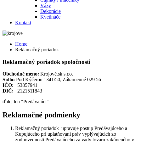
Vázy
Dekorácie
Kvetináče
Kontakt
Home
Reklamačný poriadok
Reklamačný poriadok spoločnosti
Obchodné meno:
Krojové.sk s.r.o.
Sídlo:
 P
od Kýčerou 1341/50, Zákamenné 029 56
IČO:
53857941
DIČ:
2121511843
ďalej len "Predávajúci"
Reklamačné podmienky
Reklamačný poriadok upravuje postup Predávajúceho a
Kupujúceho pri uplatňovaní práv vyplývajúcich zo
zodpovednosti Predávajúceho za vady tovaru zakúpeného v