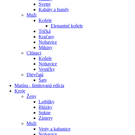
Svetre
Kabáty a bundy
Muži
Košele
Elegantné košele
Tričká
Kraťasy
Nohavice
Mikiny
Chlapci
Košele
Nohavice
Vestičky
Dievčatá
Šaty
Marína - limitovaná edícia
Kroje
Ženy
Lajblíky
Blúzky
Sukne
Zástery
Muži
Vesty a kabanice
Nohavice