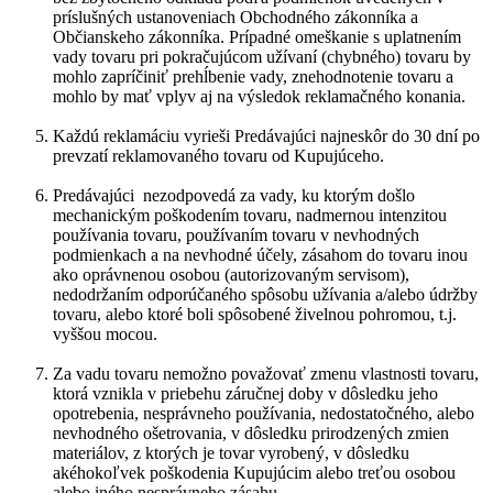
príslušných ustanoveniach Obchodného zákonníka a
Občianskeho zákonníka. Prípadné omeškanie s uplatnením
vady tovaru pri pokračujúcom užívaní (chybného) tovaru by
mohlo zapríčiniť prehĺbenie vady, znehodnotenie tovaru a
mohlo by mať vplyv aj na výsledok reklamačného konania.
Každú reklamáciu vyrieši Predávajúci najneskôr do 30 dní po
prevzatí reklamovaného tovaru od Kupujúceho.
Predávajúci nezodpovedá za vady, ku ktorým došlo
mechanickým poškodením tovaru, nadmernou intenzitou
používania tovaru, používaním tovaru v nevhodných
podmienkach a na nevhodné účely, zásahom do tovaru inou
ako oprávnenou osobou (autorizovaným servisom),
nedodržaním odporúčaného spôsobu užívania a/alebo údržby
tovaru, alebo ktoré boli spôsobené živelnou pohromou, t.j.
vyššou mocou.
Za vadu tovaru nemožno považovať zmenu vlastnosti tovaru,
ktorá vznikla v priebehu záručnej doby v dôsledku jeho
opotrebenia, nesprávneho používania, nedostatočného, alebo
nevhodného ošetrovania, v dôsledku prirodzených zmien
materiálov, z ktorých je tovar vyrobený, v dôsledku
akéhokoľvek poškodenia Kupujúcim alebo treťou osobou
alebo iného nesprávneho zásahu.