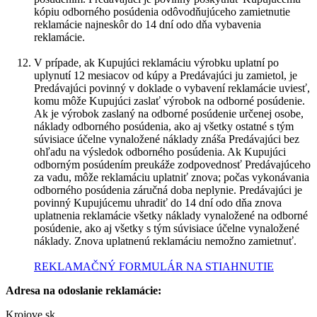
kópiu odborného posúdenia odôvodňujúceho zamietnutie
reklamácie najneskôr do 14 dní odo dňa vybavenia
reklamácie.
V prípade, ak Kupujúci reklamáciu výrobku uplatní po
uplynutí 12 mesiacov od kúpy a Predávajúci ju zamietol, je
Predávajúci povinný v doklade o vybavení reklamácie uviesť,
komu môže Kupujúci zaslať výrobok na odborné posúdenie.
Ak je výrobok zaslaný na odborné posúdenie určenej osobe,
náklady odborného posúdenia, ako aj všetky ostatné s tým
súvisiace účelne vynaložené náklady znáša Predávajúci bez
ohľadu na výsledok odborného posúdenia. Ak Kupujúci
odborným posúdením preukáže zodpovednosť Predávajúceho
za vadu, môže reklamáciu uplatniť znova; počas vykonávania
odborného posúdenia záručná doba neplynie. Predávajúci je
povinný Kupujúcemu uhradiť do 14 dní odo dňa znova
uplatnenia reklamácie všetky náklady vynaložené na odborné
posúdenie, ako aj všetky s tým súvisiace účelne vynaložené
náklady. Znova uplatnenú reklamáciu nemožno zamietnuť.
REKLAMAČNÝ FORMULÁR NA STIAHNUTIE
Adresa na odoslanie reklamácie:
Krojove.sk