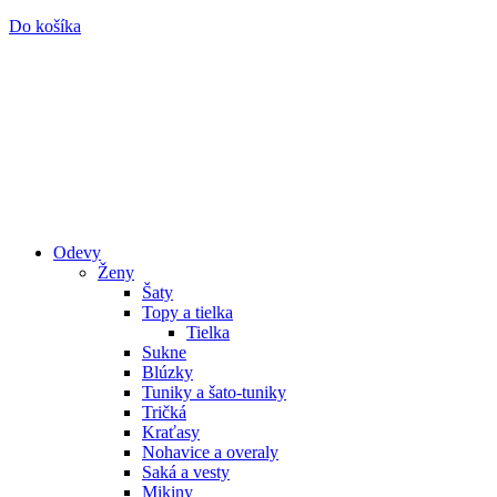
Do košíka
Odevy
Ženy
Šaty
Topy a tielka
Tielka
Sukne
Blúzky
Tuniky a šato-tuniky
Tričká
Kraťasy
Nohavice a overaly
Saká a vesty
Mikiny