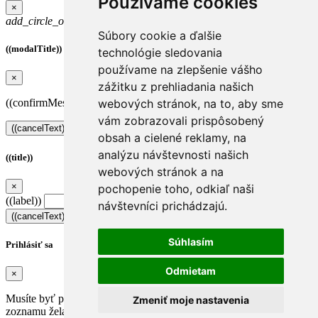
Používame cookies
×
add_circle_outline
Obľúbené
Súbory cookie a ďalšie
((modalTitle))
technológie sledovania
používame na zlepšenie vášho
×
zážitku z prehliadania našich
webových stránok, na to, aby sme
((confirmMessage))
vám zobrazovali prispôsobený
((cancelText))
((modalDeleteText))
obsah a cielené reklamy, na
analýzu návštevnosti našich
((title))
webových stránok a na
×
pochopenie toho, odkiaľ naši
((label))
návštevníci prichádzajú.
((cancelText))
((createText))
Súhlasím
Prihlásiť sa
Odmietam
×
Musíte byť prihlásený, aby ste si mohli výrobky uložiť do svojho
Zmeniť moje nastavenia
zoznamu želaní.