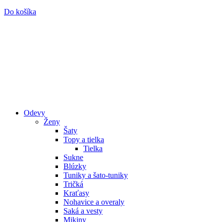
Do košíka
Odevy
Ženy
Šaty
Topy a tielka
Tielka
Sukne
Blúzky
Tuniky a šato-tuniky
Tričká
Kraťasy
Nohavice a overaly
Saká a vesty
Mikiny