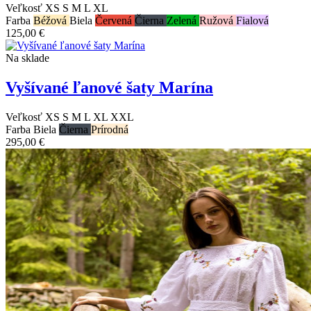
Veľkosť
XS
S
M
L
XL
Farba
Béžová
Biela
Červená
Čierna
Zelená
Ružová
Fialová
125,00 €
Na sklade
Vyšívané ľanové šaty Marína
Veľkosť
XS
S
M
L
XL
XXL
Farba
Biela
Čierna
Prírodná
295,00 €