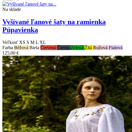
Na sklade
Vyšívané ľanové šaty na ramienka
Púpavienka
Veľkosť
XS
S
M
L
XL
Farba
Béžová
Biela
Červená
Čierna
Zelená
Žltá
Ružová
Fialová
125,00 €