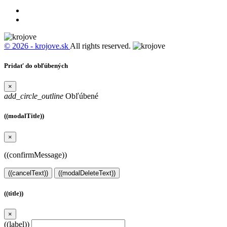
© 2026 - krojove.sk
All rights reserved.
Pridať do obľúbených
×
add_circle_outline
Obľúbené
((modalTitle))
×
((confirmMessage))
((cancelText))
((modalDeleteText))
((title))
×
((label))