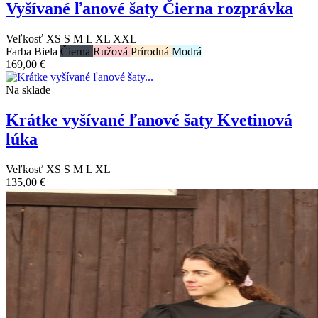
Vyšívané ľanové šaty Čierna rozprávka
Veľkosť
XS
S
M
L
XL
XXL
Farba
Biela
Čierna
Ružová
Prírodná
Modrá
169,00 €
Na sklade
Krátke vyšívané ľanové šaty Kvetinová
lúka
Veľkosť
XS
S
M
L
XL
135,00 €