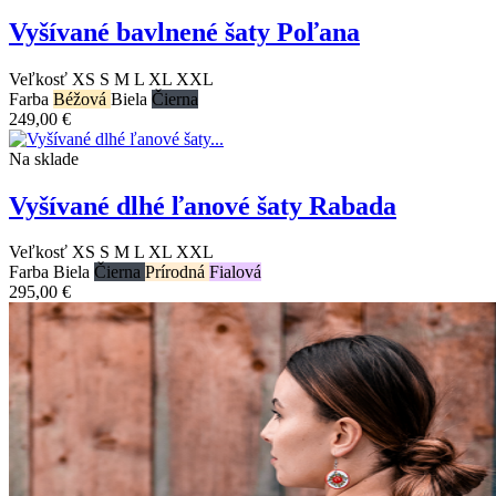
Vyšívané bavlnené šaty Poľana
Veľkosť
XS
S
M
L
XL
XXL
Farba
Béžová
Biela
Čierna
249,00 €
Na sklade
Vyšívané dlhé ľanové šaty Rabada
Veľkosť
XS
S
M
L
XL
XXL
Farba
Biela
Čierna
Prírodná
Fialová
295,00 €