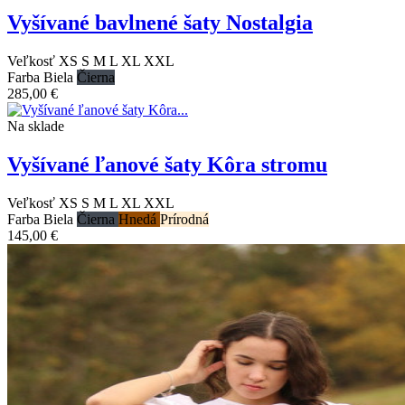
Vyšívané bavlnené šaty Nostalgia
Veľkosť
XS
S
M
L
XL
XXL
Farba
Biela
Čierna
285,00 €
Na sklade
Vyšívané ľanové šaty Kôra stromu
Veľkosť
XS
S
M
L
XL
XXL
Farba
Biela
Čierna
Hnedá
Prírodná
145,00 €