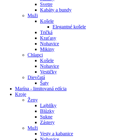
Svetre
Kabáty a bundy
Muži
Košele
Elegantné košele
Tričká
Kraťasy
Nohavice
Mikiny
Chlapci
Košele
Nohavice
Vestičky
Dievčatá
Šaty
Marína - limitovaná edícia
Kroje
Ženy
Lajblíky
Blúzky
Sukne
Zástery
Muži
Vesty a kabanice
Nohavice