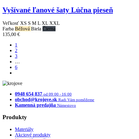
Vyšívané ľanové šaty Lúčna pieseň
Veľkosť
XS
S
M
L
XL
XXL
Farba
Béžová
Biela
Čierna
135,00 €
1
2
3
…
6
0948 654 837
od 09:00 - 16:00
obchod@krojove.sk
Radi Vám pomôžeme
Kamenná predajňa
Námestovo
Produkty
Materiály
Akciové produkty