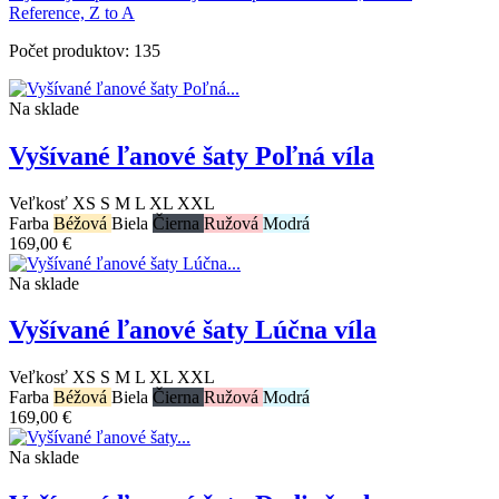
Reference, Z to A
Počet produktov: 135
Na sklade
Vyšívané ľanové šaty Poľná víla
Veľkosť
XS
S
M
L
XL
XXL
Farba
Béžová
Biela
Čierna
Ružová
Modrá
169,00 €
Na sklade
Vyšívané ľanové šaty Lúčna víla
Veľkosť
XS
S
M
L
XL
XXL
Farba
Béžová
Biela
Čierna
Ružová
Modrá
169,00 €
Na sklade