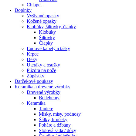
Chlapci
Doplnky
Vyšívané opasky
Kožené opasky
Klobúky, šiltovky, čiapky
Klobúky
Šiltovky
Čiapky
Ľudové kabely a tašky
Krpce
Deky
Uteráky a osušky
Púzdra na nože
Zápästky
Darčekové poukazy
Keramika a drevené výrobky
Drevené výrobky
Betlehemy
Keramika
Taniere
Misky, misy, podnosy
Šálky, hrnčeky
Poháre a džbány
Stolová sada / dózy
Čajníky / mliečniky