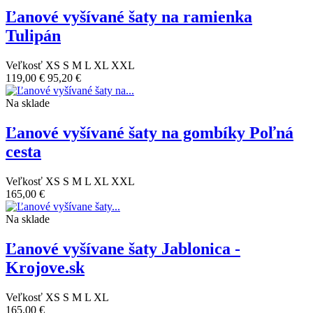
Ľanové vyšívané šaty na ramienka
Tulipán
Veľkosť
XS
S
M
L
XL
XXL
119,00 €
95,20 €
Na sklade
Ľanové vyšívané šaty na gombíky Poľná
cesta
Veľkosť
XS
S
M
L
XL
XXL
165,00 €
Na sklade
Ľanové vyšívane šaty Jablonica -
Krojove.sk
Veľkosť
XS
S
M
L
XL
165,00 €