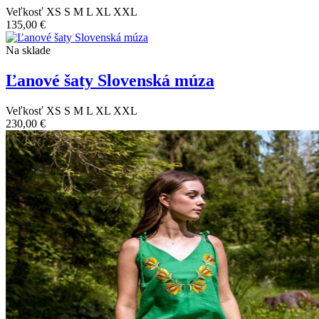
Veľkosť
XS
S
M
L
XL
XXL
135,00 €
Na sklade
Ľanové šaty Slovenská múza
Veľkosť
XS
S
M
L
XL
XXL
230,00 €