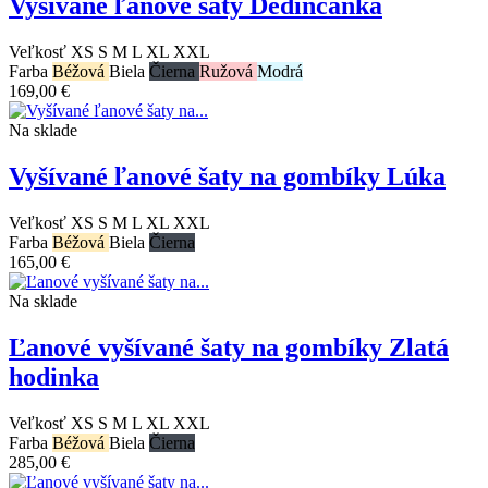
Vyšívané ľanové šaty Dedinčanka
Veľkosť
XS
S
M
L
XL
XXL
Farba
Béžová
Biela
Čierna
Ružová
Modrá
169,00 €
Na sklade
Vyšívané ľanové šaty na gombíky Lúka
Veľkosť
XS
S
M
L
XL
XXL
Farba
Béžová
Biela
Čierna
165,00 €
Na sklade
Ľanové vyšívané šaty na gombíky Zlatá
hodinka
Veľkosť
XS
S
M
L
XL
XXL
Farba
Béžová
Biela
Čierna
285,00 €