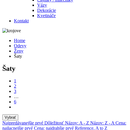
Vázy
Dekorácie
Kvetináče
Kontakt
Home
Odevy
Ženy
Šaty
Šaty
1
2
3
…
6
Vybrať
Najpredávanejšie prvé
Dôležitosť
Názov: A - Z
Názov: Z - A
Cena:
najlacnejšie prvé
Cena: najdrahšie prvé
Reference, A to Z