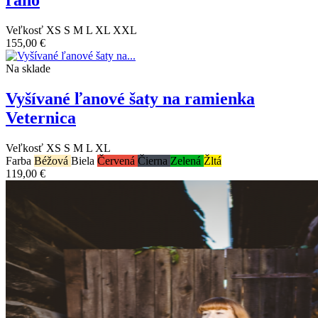
Veľkosť
XS
S
M
L
XL
XXL
155,00 €
Na sklade
Vyšívané ľanové šaty na ramienka
Veternica
Veľkosť
XS
S
M
L
XL
Farba
Béžová
Biela
Červená
Čierna
Zelená
Žltá
119,00 €