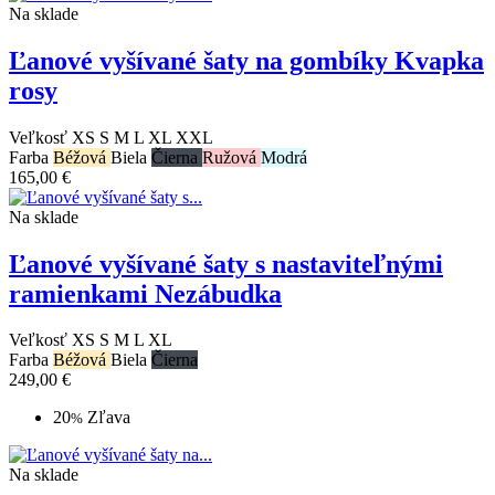
Na sklade
Ľanové vyšívané šaty na gombíky Kvapka
rosy
Veľkosť
XS
S
M
L
XL
XXL
Farba
Béžová
Biela
Čierna
Ružová
Modrá
165,00 €
Na sklade
Ľanové vyšívané šaty s nastaviteľnými
ramienkami Nezábudka
Veľkosť
XS
S
M
L
XL
Farba
Béžová
Biela
Čierna
249,00 €
20
Zľava
%
Na sklade