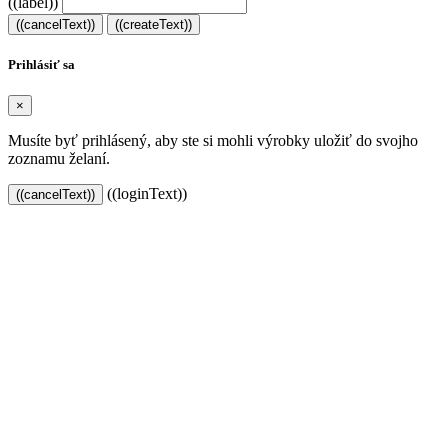
((label))
((cancelText))
((createText))
Prihlásiť sa
×
Musíte byť prihlásený, aby ste si mohli výrobky uložiť do svojho
zoznamu želaní.
((loginText))
((cancelText))