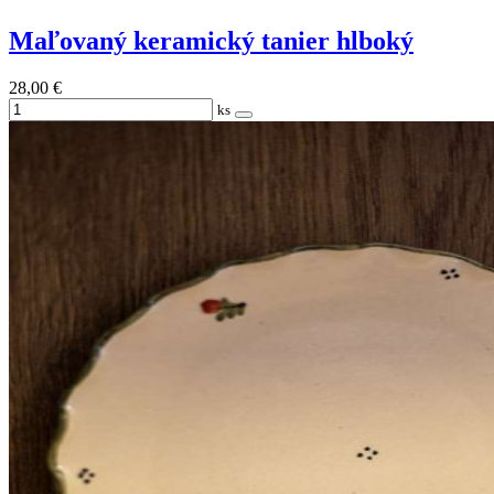
Maľovaný keramický tanier hlboký
28,00 €
ks