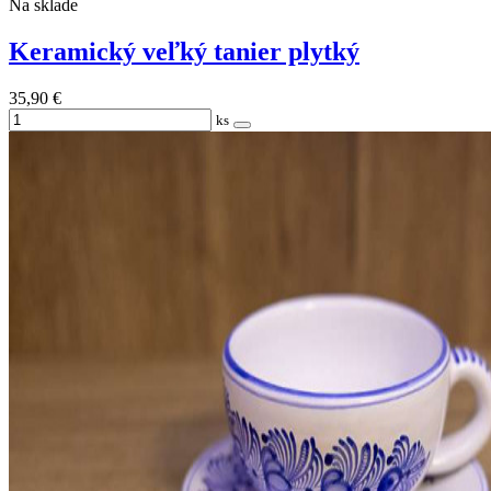
Na sklade
Keramický veľký tanier plytký
35,90 €
ks