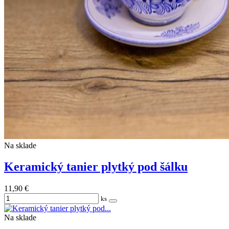
Na sklade
Keramický tanier plytký pod šálku
11,90 €
ks
Na sklade