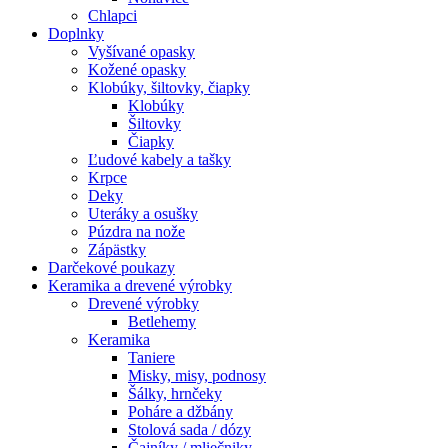
Chlapci
Doplnky
Vyšívané opasky
Kožené opasky
Klobúky, šiltovky, čiapky
Klobúky
Šiltovky
Čiapky
Ľudové kabely a tašky
Krpce
Deky
Uteráky a osušky
Púzdra na nože
Zápästky
Darčekové poukazy
Keramika a drevené výrobky
Drevené výrobky
Betlehemy
Keramika
Taniere
Misky, misy, podnosy
Šálky, hrnčeky
Poháre a džbány
Stolová sada / dózy
Čajníky / mliečniky