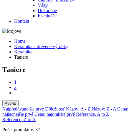
Vázy
Dekorácie
Kvetináče
Kontakt
Home
Keramika a drevené výrobky
Keramika
Taniere
Taniere
1
2
Vybrať
Najpredávanejšie prvé
Dôležitosť
Názov: A - Z
Názov: Z - A
Cena:
najlacnejšie prvé
Cena: najdrahšie prvé
Reference, A to Z
Reference, Z to A
Počet produktov: 37