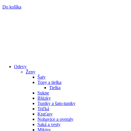
Do košíka
Odevy
Ženy
Šaty
Topy a tielka
Tielka
Sukne
Blúzky
Tuniky a šato-tuniky
Tričká
Kraťasy
Nohavice a overaly
Saká a vesty
Mikiny