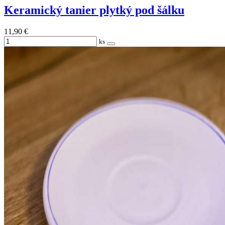
Keramický tanier plytký pod šálku
11,90 €
ks