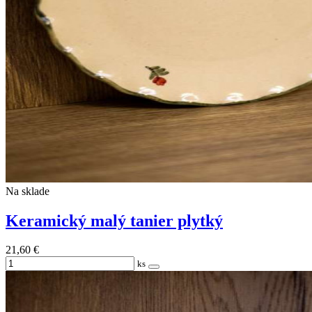
Na sklade
Keramický malý tanier plytký
21,60 €
ks