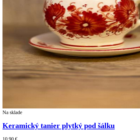
Na sklade
Keramický tanier plytký pod šálku
10,90 €