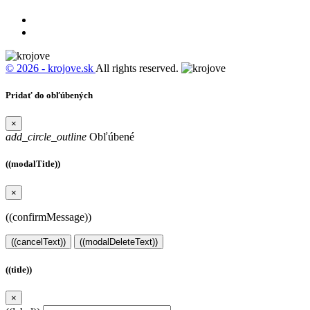
© 2026 - krojove.sk
All rights reserved.
Pridať do obľúbených
×
add_circle_outline
Obľúbené
((modalTitle))
×
((confirmMessage))
((cancelText))
((modalDeleteText))
((title))
×