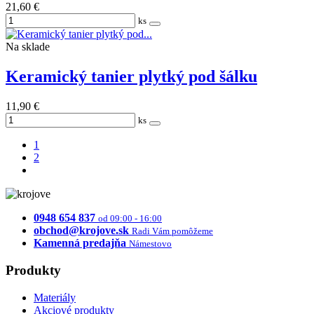
21,60 €
ks
Na sklade
Keramický tanier plytký pod šálku
11,90 €
ks
1
2
0948 654 837
od 09:00 - 16:00
obchod@krojove.sk
Radi Vám pomôžeme
Kamenná predajňa
Námestovo
Produkty
Materiály
Akciové produkty