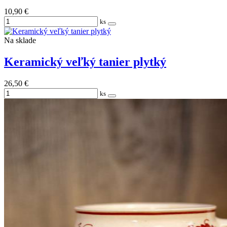
10,90 €
ks
Na sklade
Keramický veľký tanier plytký
26,50 €
ks