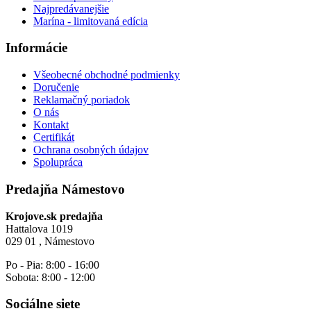
Najpredávanejšie
Marína - limitovaná edícia
Informácie
Všeobecné obchodné podmienky
Doručenie
Reklamačný poriadok
O nás
Kontakt
Certifikát
Ochrana osobných údajov
Spolupráca
Predajňa Námestovo
Krojove.sk predajňa
Hattalova 1019
029 01 , Námestovo
Po - Pia: 8:00 - 16:00
Sobota: 8:00 - 12:00
Sociálne siete