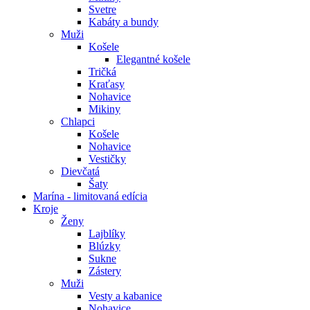
Svetre
Kabáty a bundy
Muži
Košele
Elegantné košele
Tričká
Kraťasy
Nohavice
Mikiny
Chlapci
Košele
Nohavice
Vestičky
Dievčatá
Šaty
Marína - limitovaná edícia
Kroje
Ženy
Lajblíky
Blúzky
Sukne
Zástery
Muži
Vesty a kabanice
Nohavice