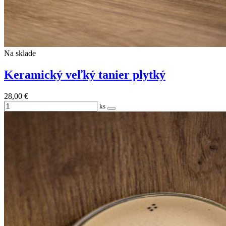
Na sklade
Keramický veľký tanier plytký
28,00 €
ks