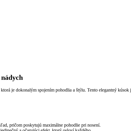
 nádych
ktorá je dokonalým spojením pohodlia a štýlu. Tento elegantný kúsok je
ad, pričom poskytujú maximálne pohodlie pri nosení.
jedinečný a očarujúci efekt, ktorý osloví každého.