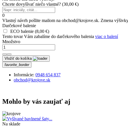
Chcete dovyšívať niečo vlastné?
(
30,00 €
)
0
Vlastný návrh pošlite mailom na obchod@krojove.sk. Zmena výšivky al
Darčekové balenie
ECO balenie
(
8,00 €
)
Tento tovar Vám zabalíme do darčekového balenia
viac o balení
Množstvo
Vložiť do košíka
favorite_border
Informácie:
0948 654 837
obchod@krojove.sk
Mohlo by vás zaujať aj
Na sklade