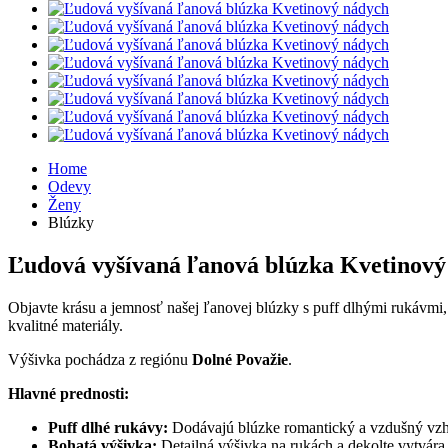
Home
Odevy
Ženy
Blúzky
Ľudová vyšívaná ľanová blúzka Kvetinový
Objavte krásu a jemnosť našej ľanovej blúzky s puff dlhými rukávmi, 
kvalitné materiály.
Výšivka pochádza z regiónu
Dolné Považie
.
Hlavné prednosti:
Puff dlhé rukávy:
Dodávajú blúzke romantický a vzdušný vzhľ
Bohatá výšivka:
Detailná výšivka na rukách a dekolte vytvára 