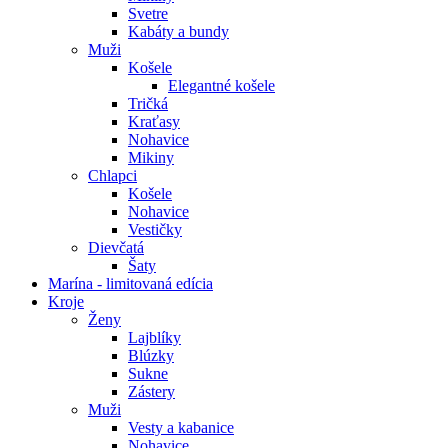
Svetre
Kabáty a bundy
Muži
Košele
Elegantné košele
Tričká
Kraťasy
Nohavice
Mikiny
Chlapci
Košele
Nohavice
Vestičky
Dievčatá
Šaty
Marína - limitovaná edícia
Kroje
Ženy
Lajblíky
Blúzky
Sukne
Zástery
Muži
Vesty a kabanice
Nohavice