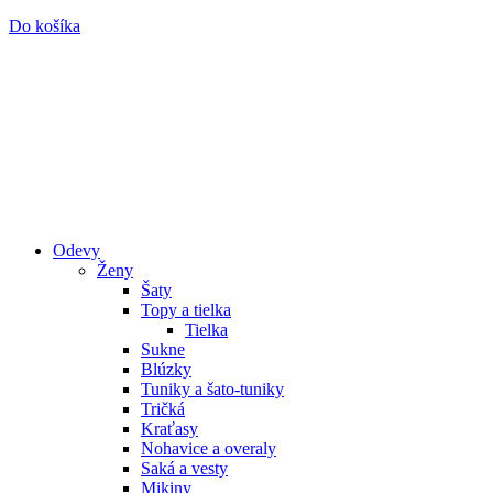
Do košíka
Odevy
Ženy
Šaty
Topy a tielka
Tielka
Sukne
Blúzky
Tuniky a šato-tuniky
Tričká
Kraťasy
Nohavice a overaly
Saká a vesty
Mikiny