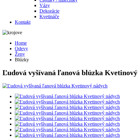
Vázy
Dekorácie
Kvetináče
Kontakt
Home
Odevy
Ženy
Blúzky
Ľudová vyšívaná ľanová blúzka Kvetinový