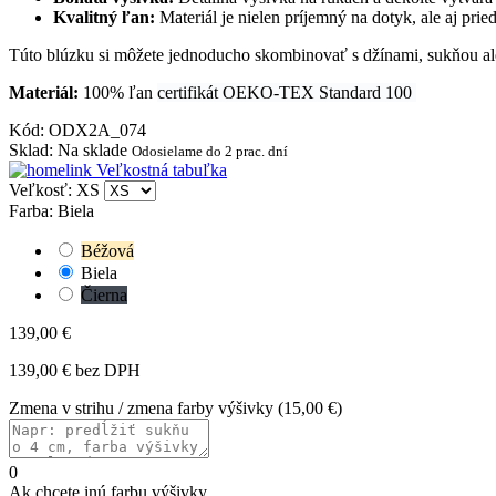
Kvalitný ľan:
Materiál je nielen príjemný na dotyk, ale aj prie
Túto blúzku si môžete jednoducho skombinovať s džínami, sukňou aleb
Materiál:
100% ľan
certifikát OEKO-TEX Standard 100
Kód
:
ODX2A_074
Sklad
:
Na sklade
Odosielame do 2 prac. dní
Veľkostná tabuľka
Veľkosť: XS
Farba: Biela
Béžová
Biela
Čierna
139,00 €
139,00 € bez DPH
Zmena v strihu / zmena farby výšivky
(
15,00 €
)
0
Ak chcete inú farbu výšivky.