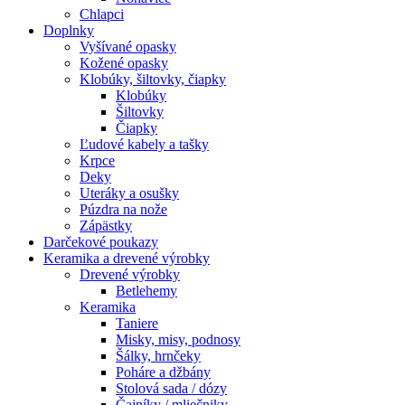
Chlapci
Doplnky
Vyšívané opasky
Kožené opasky
Klobúky, šiltovky, čiapky
Klobúky
Šiltovky
Čiapky
Ľudové kabely a tašky
Krpce
Deky
Uteráky a osušky
Púzdra na nože
Zápästky
Darčekové poukazy
Keramika a drevené výrobky
Drevené výrobky
Betlehemy
Keramika
Taniere
Misky, misy, podnosy
Šálky, hrnčeky
Poháre a džbány
Stolová sada / dózy
Čajníky / mliečniky