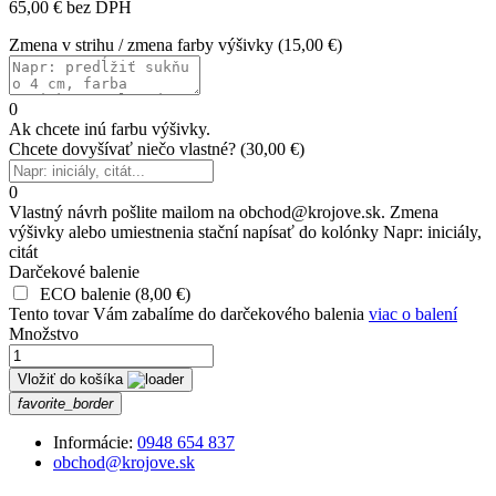
65,00 € bez DPH
Zmena v strihu / zmena farby výšivky
(
15,00 €
)
0
Ak chcete inú farbu výšivky.
Chcete dovyšívať niečo vlastné?
(
30,00 €
)
0
Vlastný návrh pošlite mailom na obchod@krojove.sk. Zmena
výšivky alebo umiestnenia stační napísať do kolónky Napr: iniciály,
citát
Darčekové balenie
ECO balenie
(
8,00 €
)
Tento tovar Vám zabalíme do darčekového balenia
viac o balení
Množstvo
Vložiť do košíka
favorite_border
Informácie:
0948 654 837
obchod@krojove.sk