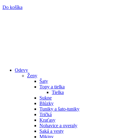
Do košíka
Odevy
Ženy
Šaty
Topy a tielka
Tielka
Sukne
Blúzky
Tuniky a šato-tuniky
Tričká
Kraťasy
Nohavice a overaly
Saká a vesty
Mikiny