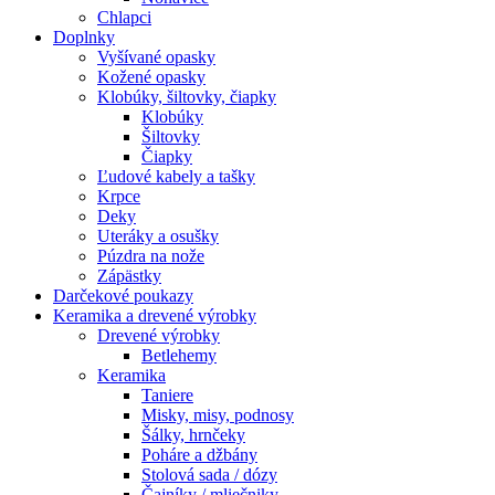
Chlapci
Doplnky
Vyšívané opasky
Kožené opasky
Klobúky, šiltovky, čiapky
Klobúky
Šiltovky
Čiapky
Ľudové kabely a tašky
Krpce
Deky
Uteráky a osušky
Púzdra na nože
Zápästky
Darčekové poukazy
Keramika a drevené výrobky
Drevené výrobky
Betlehemy
Keramika
Taniere
Misky, misy, podnosy
Šálky, hrnčeky
Poháre a džbány
Stolová sada / dózy
Čajníky / mliečniky