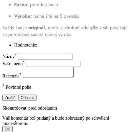
Farba:
prírodná biela
Výroba:
ručne šité na Slovensku
Každý kus je
originál
, preto sa drobné odchýlky v šití považujú
za prirodzenú súčasť ručnej výroby.
Hodnotenie:
*
Názov
*
Vaše meno
*
Recenzia
*
Povinné polia
Zrušiť
Odoslať
Skontrolovať pred odoslaním
Váš komentár bol pridaný a bude zobrazený po schválení
moderátorom.
OK