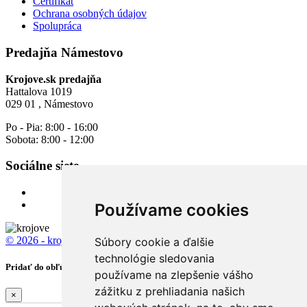
Certifikát
Ochrana osobných údajov
Spolupráca
Predajňa Námestovo
Krojove.sk predajňa
Hattalova 1019
029 01 , Námestovo
Po - Pia: 8:00 - 16:00
Sobota: 8:00 - 12:00
Sociálne siete
Používame cookies
© 2026 - krojove.sk
All rights reserved.
Súbory cookie a ďalšie
technológie sledovania
Pridať do obľúbených
používame na zlepšenie vášho
zážitku z prehliadania našich
×