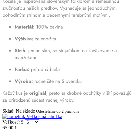
Košeľa je inšpirovaná slovenským folklórom a remeselnou
zručnosťou našich predkov. Vyznačuje sa jednoduchým,
pohodlným strihom a decentnými farebnými motívmi.
Materiál:
100% bavlna
Výšivka:
zeleno-žltá
Strih:
jemne slim, so stojačikom na zaväzovanie a
manžetami
Farba:
prírodná biela
Výroba:
ručne šité na Slovensku
Každý kus je
originál
, preto sa drobné odchýlky v šití považujú
za prirodzenú súčasť ručnej výroby.
Sklad
:
Na sklade
Odosielame do 2 prac. dní
Veľkostná tabuľka
Veľkosť: S
65,00 €