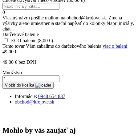
Chcete dovyšívať niečo vlastné?
(
30,00 €
)
0
Vlastný návrh pošlite mailom na obchod@krojove.sk. Zmena
výšivky alebo umiestnenia stační napísať do kolónky Napr: iniciály,
citát
Darčekové balenie
ECO balenie
(
8,00 €
)
Tento tovar Vám zabalíme do darčekového balenia
viac o balení
49,00 €
49,00 € bez DPH
Množstvo
Vložiť do košíka
Informácie:
0948 654 837
obchod@krojove.sk
Mohlo by vás zaujať aj