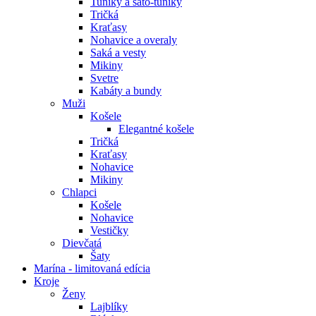
Tuniky a šato-tuniky
Tričká
Kraťasy
Nohavice a overaly
Saká a vesty
Mikiny
Svetre
Kabáty a bundy
Muži
Košele
Elegantné košele
Tričká
Kraťasy
Nohavice
Mikiny
Chlapci
Košele
Nohavice
Vestičky
Dievčatá
Šaty
Marína - limitovaná edícia
Kroje
Ženy
Lajblíky