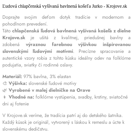
Ľudová chlapčenská vyšívaná bavlnená košeľa Jurko - Krojove.sk
Doprajte svojim deťom dotyk tradície v modernom a
pohodlnom prevedení.
Táto
chlapčenská ľudová bavlnená vyšívaná košeľa z dielne
Krojove.sk
je ušitá z kvalitnej, priedušnej bavlny a
zdobená
výraznou farebnou výšivkou inšpirovanou
slovenskými ľudovými motívmi
. Precízne spracovanie a
autentické vzory robia z tohto kúsku ideálny odev na folklórne
podujatia, sviatky či rodinné oslavy.
Materiál:
97% bavlna, 3% elastan
🎨
Výšivka:
slovenské ľudové motívy
🌿
Vyrobené v malej dielničke na Orave
👦
Vhodné na:
folklórne vystúpenia, svadby, krstiny, sviatočné
dni aj fotenie
V Krojove.sk veríme, že tradícia patrí aj do detského šatníka.
Každý kúsok je originál, vytvorený s láskou k remeslu a úcte k
slovenskému dedičstvu.