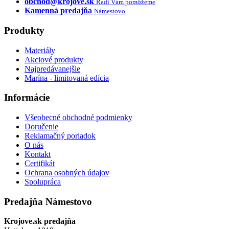
obchod@krojove.sk
Radi Vám pomôžeme
Kamenná predajňa
Námestovo
Produkty
Materiály
Akciové produkty
Najpredávanejšie
Marína - limitovaná edícia
Informácie
Všeobecné obchodné podmienky
Doručenie
Reklamačný poriadok
O nás
Kontakt
Certifikát
Ochrana osobných údajov
Spolupráca
Predajňa Námestovo
Krojove.sk predajňa