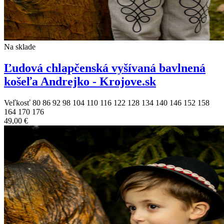
Na sklade
Ľudová chlapčenská vyšívaná bavlnená
košeľa Andrejko - Krojove.sk
Veľkosť
80
86
92
98
104
110
116
122
128
134
140
146
152
158
164
170
176
49,00 €