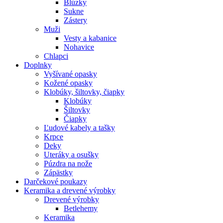
Blúzky
Sukne
Zástery
Muži
Vesty a kabanice
Nohavice
Chlapci
Doplnky
Vyšívané opasky
Kožené opasky
Klobúky, šiltovky, čiapky
Klobúky
Šiltovky
Čiapky
Ľudové kabely a tašky
Krpce
Deky
Uteráky a osušky
Púzdra na nože
Zápästky
Darčekové poukazy
Keramika a drevené výrobky
Drevené výrobky
Betlehemy
Keramika