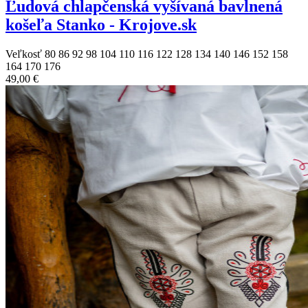
Ľudová chlapčenská vyšívaná bavlnená
košeľa Stanko - Krojove.sk
Veľkosť
80
86
92
98
104
110
116
122
128
134
140
146
152
158
164
170
176
49,00 €