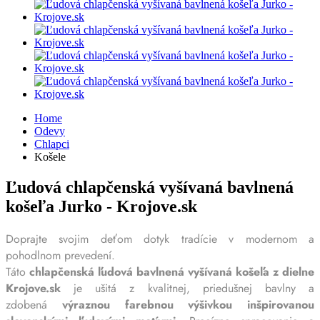
Home
Odevy
Chlapci
Košele
Ľudová chlapčenská vyšívaná bavlnená
košeľa Jurko - Krojove.sk
Doprajte svojim deťom dotyk tradície v modernom a
pohodlnom prevedení.
Táto
chlapčenská ľudová bavlnená vyšívaná košeľa z dielne
Krojove.sk
je ušitá z kvalitnej, priedušnej bavlny a
zdobená
výraznou farebnou výšivkou inšpirovanou