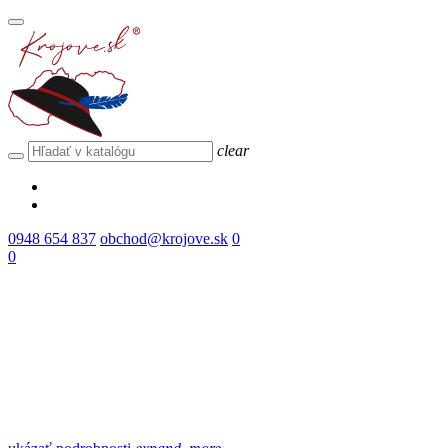
clear
0948 654 837
obchod@krojove.sk
0
0