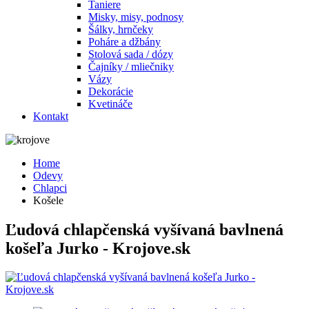
Taniere
Misky, misy, podnosy
Šálky, hrnčeky
Poháre a džbány
Stolová sada / dózy
Čajníky / mliečniky
Vázy
Dekorácie
Kvetináče
Kontakt
Home
Odevy
Chlapci
Košele
Ľudová chlapčenská vyšívaná bavlnená
košeľa Jurko - Krojove.sk