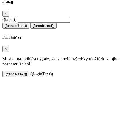
((title))
×
((label))
((cancelText))
((createText))
Prihlásiť sa
×
Musíte byť prihlásený, aby ste si mohli výrobky uložiť do svojho
zoznamu želaní.
((loginText))
((cancelText))