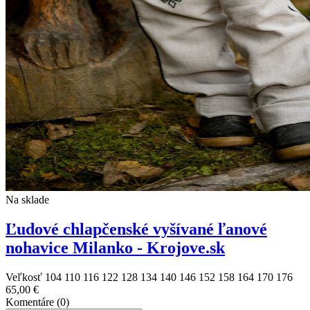
Na sklade
Ľudové chlapčenské vyšívané ľanové
nohavice Milanko - Krojove.sk
Veľkosť
104
110
116
122
128
134
140
146
152
158
164
170
176
65,00 €
Komentáre (0)