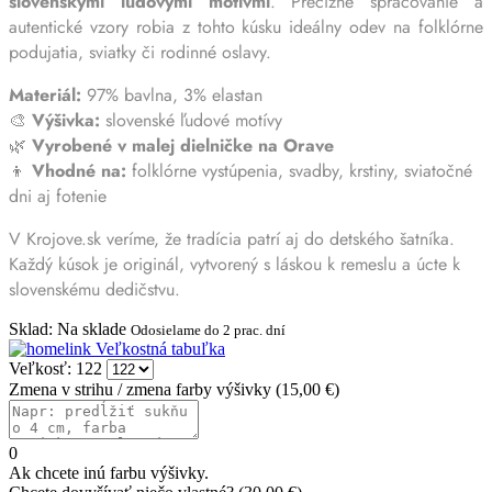
slovenskými ľudovými motívmi
. Precízne spracovanie a
autentické vzory robia z tohto kúsku ideálny odev na folklórne
podujatia, sviatky či rodinné oslavy.
Materiál:
97% bavlna, 3% elastan
🎨
Výšivka:
slovenské ľudové motívy
🌿
Vyrobené v malej dielničke na Orave
👦
Vhodné na:
folklórne vystúpenia, svadby, krstiny, sviatočné
dni aj fotenie
V Krojove.sk veríme, že tradícia patrí aj do detského šatníka.
Každý kúsok je originál, vytvorený s láskou k remeslu a úcte k
slovenskému dedičstvu.
Sklad
:
Na sklade
Odosielame do 2 prac. dní
Veľkostná tabuľka
Veľkosť: 122
Zmena v strihu / zmena farby výšivky
(
15,00 €
)
0
Ak chcete inú farbu výšivky.