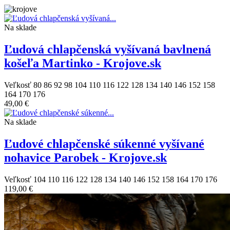
Na sklade
Ľudová chlapčenská vyšívaná bavlnená
košeľa Martinko - Krojove.sk
Veľkosť
80
86
92
98
104
110
116
122
128
134
140
146
152
158
164
170
176
49,00 €
Na sklade
Ľudové chlapčenské súkenné vyšívané
nohavice Parobek - Krojove.sk
Veľkosť
104
110
116
122
128
134
140
146
152
158
164
170
176
119,00 €