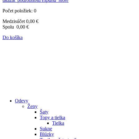
ukázať podrobnosti
expand_more
Počet položiek: 0
Medzisúčet
0,00 €
Spolu
0,00 €
Do košíka
Odevy
Ženy
Šaty
Topy a tielka
Tielka
Sukne
Blúzky