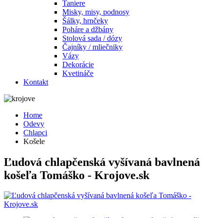
Taniere
Misky, misy, podnosy
Šálky, hrnčeky
Poháre a džbány
Stolová sada / dózy
Čajníky / mliečniky
Vázy
Dekorácie
Kvetináče
Kontakt
Home
Odevy
Chlapci
Košele
Ľudová chlapčenská vyšívaná bavlnená
košeľa Tomáško - Krojove.sk