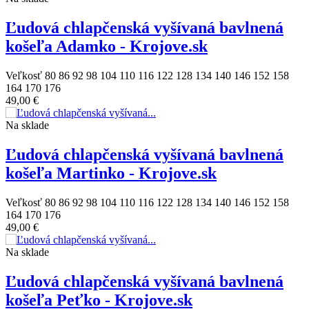
Ľudová chlapčenská vyšívaná bavlnená
košeľa Adamko - Krojove.sk
Veľkosť
80
86
92
98
104
110
116
122
128
134
140
146
152
158
164
170
176
49,00 €
Na sklade
Ľudová chlapčenská vyšívaná bavlnená
košeľa Martinko - Krojove.sk
Veľkosť
80
86
92
98
104
110
116
122
128
134
140
146
152
158
164
170
176
49,00 €
Na sklade
Ľudová chlapčenská vyšívaná bavlnená
košeľa Peťko - Krojove.sk