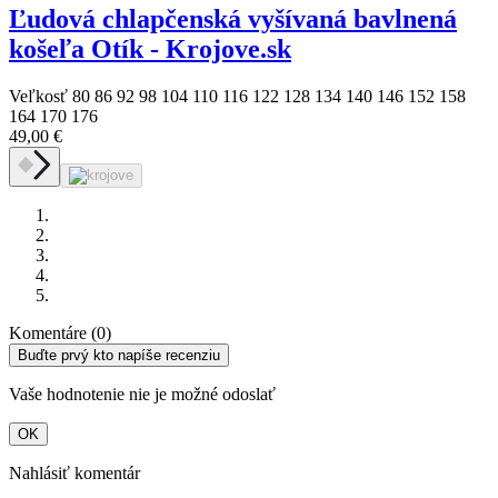
Ľudová chlapčenská vyšívaná bavlnená
košeľa Otík - Krojove.sk
Veľkosť
80
86
92
98
104
110
116
122
128
134
140
146
152
158
164
170
176
49,00 €
Komentáre (0)
Buďte prvý kto napíše recenziu
Vaše hodnotenie nie je možné odoslať
OK
Nahlásiť komentár