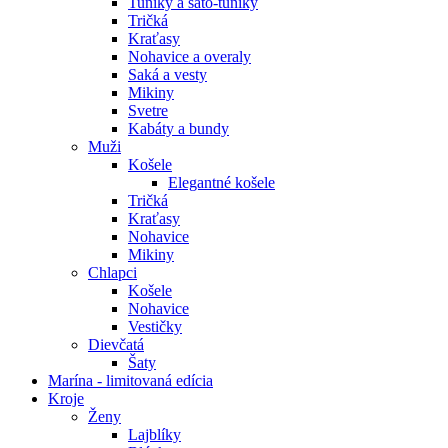
Tuniky a šato-tuniky
Tričká
Kraťasy
Nohavice a overaly
Saká a vesty
Mikiny
Svetre
Kabáty a bundy
Muži
Košele
Elegantné košele
Tričká
Kraťasy
Nohavice
Mikiny
Chlapci
Košele
Nohavice
Vestičky
Dievčatá
Šaty
Marína - limitovaná edícia
Kroje
Ženy
Lajblíky