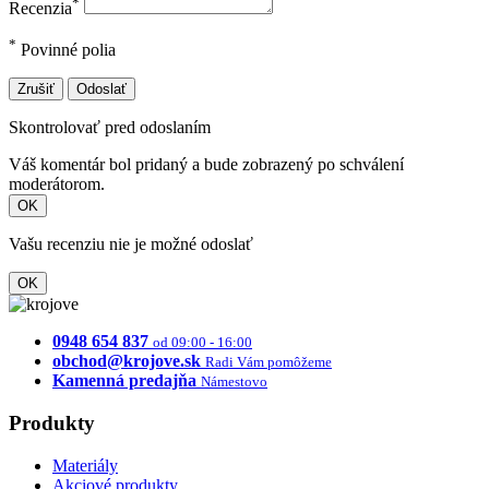
*
Recenzia
*
Povinné polia
Zrušiť
Odoslať
Skontrolovať pred odoslaním
Váš komentár bol pridaný a bude zobrazený po schválení
moderátorom.
OK
Vašu recenziu nie je možné odoslať
OK
0948 654 837
od 09:00 - 16:00
obchod@krojove.sk
Radi Vám pomôžeme
Kamenná predajňa
Námestovo
Produkty
Materiály
Akciové produkty