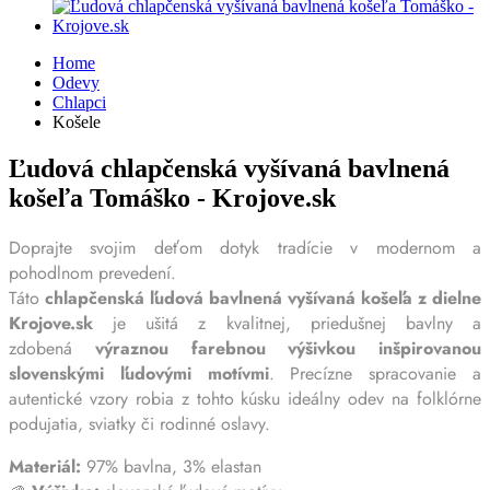
Home
Odevy
Chlapci
Košele
Ľudová chlapčenská vyšívaná bavlnená
košeľa Tomáško - Krojove.sk
Doprajte svojim deťom dotyk tradície v modernom a
pohodlnom prevedení.
Táto
chlapčenská ľudová bavlnená vyšívaná košeľa z dielne
Krojove.sk
je ušitá z kvalitnej, priedušnej bavlny a
zdobená
výraznou farebnou výšivkou inšpirovanou
slovenskými ľudovými motívmi
. Precízne spracovanie a
autentické vzory robia z tohto kúsku ideálny odev na folklórne
podujatia, sviatky či rodinné oslavy.
Materiál:
97% bavlna, 3% elastan