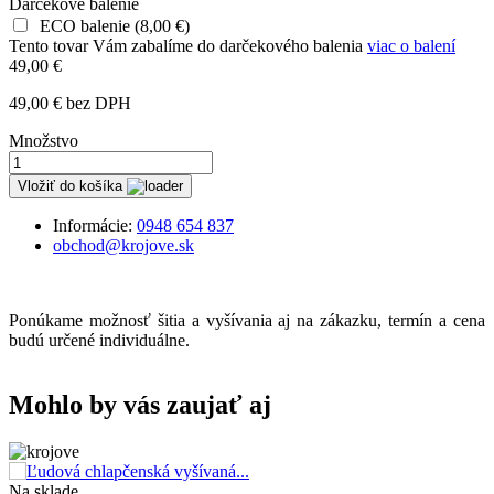
Darčekové balenie
ECO balenie
(
8,00 €
)
Tento tovar Vám zabalíme do darčekového balenia
viac o balení
49,00 €
49,00 € bez DPH
Množstvo
Vložiť do košíka
Informácie:
0948 654 837
obchod@krojove.sk
Ponúkame možnosť šitia a vyšívania aj na zákazku, termín a cena
budú určené individuálne.
Mohlo by vás zaujať aj
Na sklade