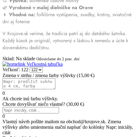
🎨
Výšivka:
slovenské ľudové motívy
🌿
Vyrobené v malej dielničke na Orave
👦
Vhodné na:
folklórne vystúpenia, svadby, krstiny, sviatočné
dni aj fotenie
V Krojove.sk veríme, že tradícia patrí aj do detského šatníka.
Každý kúsok je originál, vytvorený s láskou k remeslu a úcte k
slovenskému dedičstvu.
Sklad
:
Na sklade
Odosielame do 2 prac. dní
Veľkostná tabuľka
Veľkosť: 122
Zmena v strihu / zmena farby výšivky
(
15,00 €
)
0
Ak chcete inú farbu výšivky.
Chcete dovyšívať niečo vlastné?
(
30,00 €
)
0
Vlastný návrh pošlite mailom na obchod@krojove.sk. Zmena
výšivky alebo umiestnenia stační napísať do kolónky Napr: iniciály,
citát