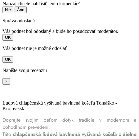
Naozaj chcete nahlásiť tento komentár?
Nie
Áno
Správa odoslaná
Váš podnet bol odoslaný a bude ho posudzovať moderátor.
OK
Váš podnet nie je možné odoslať
OK
Napíšte svoju recenziu
×
Ľudová chlapčenská vyšívaná bavlnená košeľa Tomáško -
Krojove.sk
Doprajte svojim deťom dotyk tradície v modernom a
pohodlnom prevedení.
Táto
chlapčenská ľudová bavlnená vyšívaná košeľa z dielne