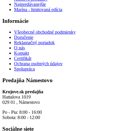
Najpredávanejšie
Marína - limitovaná edícia
Informácie
Všeobecné obchodné podmienky
Doručenie
Reklamačný poriadok
O nás
Kontakt
Certifikát
Ochrana osobných údajov
Spolupráca
Predajňa Námestovo
Krojove.sk predajňa
Hattalova 1019
029 01 , Námestovo
Po - Pia: 8:00 - 16:00
Sobota: 8:00 - 12:00
Sociálne siete