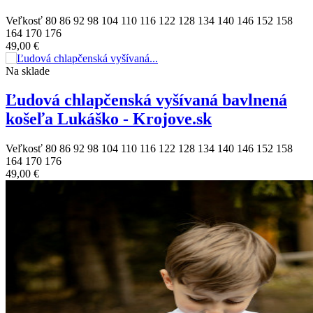
Veľkosť
80
86
92
98
104
110
116
122
128
134
140
146
152
158
164
170
176
49,00 €
Na sklade
Ľudová chlapčenská vyšívaná bavlnená
košeľa Lukáško - Krojove.sk
Veľkosť
80
86
92
98
104
110
116
122
128
134
140
146
152
158
164
170
176
49,00 €