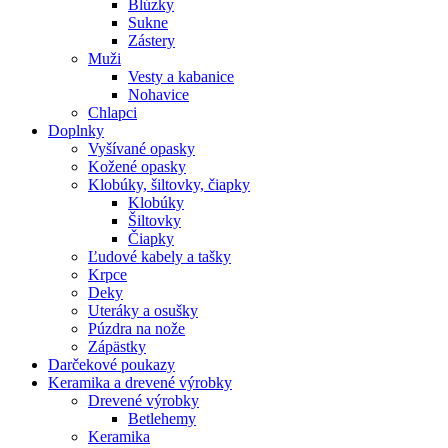
Blúzky
Sukne
Zástery
Muži
Vesty a kabanice
Nohavice
Chlapci
Doplnky
Vyšívané opasky
Kožené opasky
Klobúky, šiltovky, čiapky
Klobúky
Šiltovky
Čiapky
Ľudové kabely a tašky
Krpce
Deky
Uteráky a osušky
Púzdra na nože
Zápästky
Darčekové poukazy
Keramika a drevené výrobky
Drevené výrobky
Betlehemy
Keramika