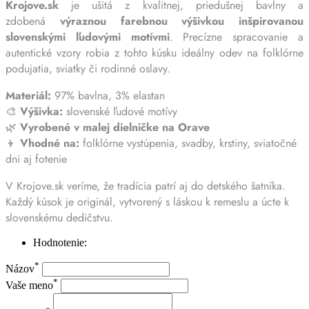
Krojove.sk
je ušitá z kvalitnej, priedušnej bavlny a
zdobená
výraznou farebnou výšivkou inšpirovanou
slovenskými ľudovými motívmi
. Precízne spracovanie a
autentické vzory robia z tohto kúsku ideálny odev na folklórne
podujatia, sviatky či rodinné oslavy.
Materiál:
97% bavlna, 3% elastan
🎨
Výšivka:
slovenské ľudové motívy
🌿
Vyrobené v malej dielničke na Orave
👦
Vhodné na:
folklórne vystúpenia, svadby, krstiny, sviatočné
dni aj fotenie
V Krojove.sk veríme, že tradícia patrí aj do detského šatníka.
Každý kúsok je originál, vytvorený s láskou k remeslu a úcte k
slovenskému dedičstvu.
Hodnotenie:
*
Názov
*
Vaše meno