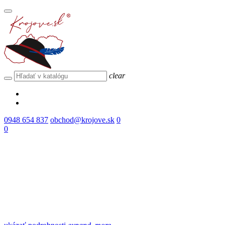
clear
0948 654 837
obchod@krojove.sk
0
0