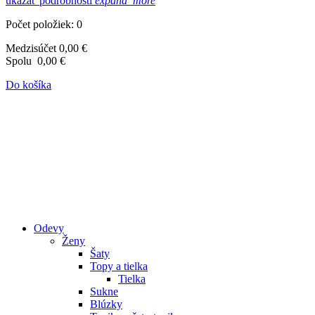
ukázať podrobnosti
expand_more
Počet položiek: 0
Medzisúčet
0,00 €
Spolu
0,00 €
Do košíka
Odevy
Ženy
Šaty
Topy a tielka
Tielka
Sukne
Blúzky