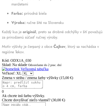
manžetami
Farba:
prírodná biela
Výroba:
ručne šité na Slovensku
Každý kus je
originál
, preto sa drobné odchýlky v šití považujú
za prirodzenú súčasť ručnej výroby.
Motív výšivky je čerpaný z obce
Čajkov
, ktorý sa nachádza v
regióne Tekov.
Kód
:
ODX1A_030
Sklad
:
Na sklade
Odosielame do 2 prac. dní
Veľkostná tabuľka
Veľkosť: XL
Zmena v strihu / zmena farby výšivky
(
15,00 €
)
0
Ak chcete inú farbu výšivky.
Chcete dovyšívať niečo vlastné?
(
30,00 €
)