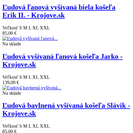
Ľudová ľanová vyšívaná biela košeľa
Erik II. - Krojove.sk
Veľkosť
S
M
L
XL
XXL
85,00 €
Na sklade
Ľudová vyšívaná ľanová košeľa Jarko -
Krojove.sk
Veľkosť
S
M
L
XL
XXL
139,00 €
Na sklade
Ľudová bavlnená vyšívaná košeľa Slávik -
Krojove.sk
Veľkosť
S
M
L
XL
XXL
85,00 €