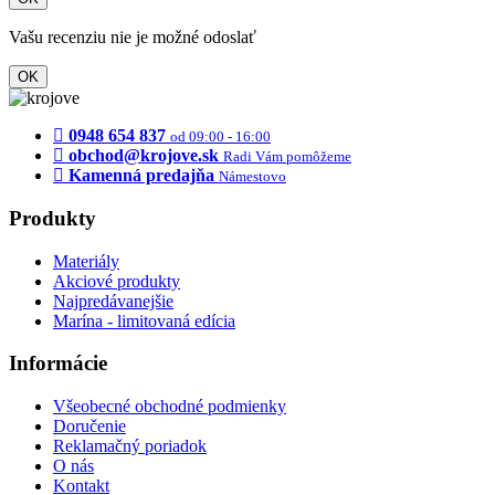
Vašu recenziu nie je možné odoslať
OK
0948 654 837
od 09:00 - 16:00
obchod@krojove.sk
Radi Vám pomôžeme
Kamenná predajňa
Námestovo
Produkty
Materiály
Akciové produkty
Najpredávanejšie
Marína - limitovaná edícia
Informácie
Všeobecné obchodné podmienky
Doručenie
Reklamačný poriadok
O nás
Kontakt