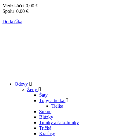
Medzisúčet
0,00 €
Spolu
0,00 €
Do košíka
Odevy
Ženy
Šaty
Topy a tielka
Tielka
Sukne
Blúzky
Tuniky a šato-tuniky
Tričká
Kraťasy