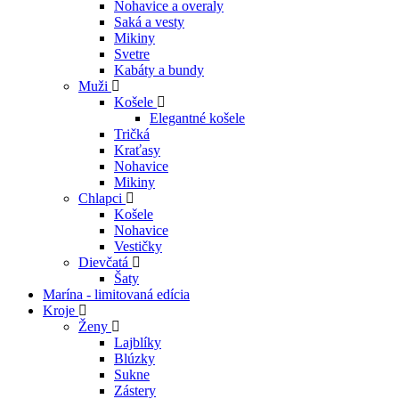
Nohavice a overaly
Saká a vesty
Mikiny
Svetre
Kabáty a bundy
Muži
Košele
Elegantné košele
Tričká
Kraťasy
Nohavice
Mikiny
Chlapci
Košele
Nohavice
Vestičky
Dievčatá
Šaty
Marína - limitovaná edícia
Kroje
Ženy
Lajblíky
Blúzky
Sukne
Zástery