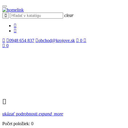
clear
0948 654 837
obchod@krojove.sk
0
0
ukázať podrobnosti
expand_more
Počet položiek: 0