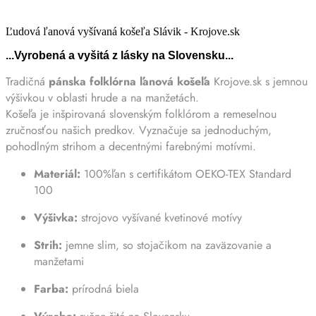
Ľudová ľanová vyšívaná košeľa Slávik - Krojove.sk
...Vyrobená a vyšitá z lásky na Slovensku...
Tradičná
pánska folklórna ľanová košeľa
Krojove.sk s jemnou
výšivkou v oblasti hrude a na manžetách.
Košeľa je inšpirovaná slovenským folklórom a remeselnou
zručnosťou našich predkov. Vyznačuje sa jednoduchým,
pohodlným strihom a decentnými farebnými motívmi.
Materiál:
100%ľan s certifikátom OEKO-TEX Standard
100
Výšivka:
strojovo vyšívané kvetinové motívy
Strih:
jemne slim, so stojačikom na zaväzovanie a
manžetami
Farba:
prírodná biela