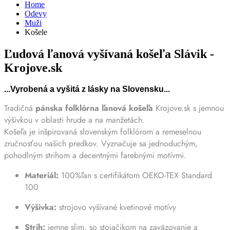
Home
Odevy
Muži
Košele
Ľudová ľanová vyšívaná košeľa Slávik -
Krojove.sk
...Vyrobená a vyšitá z lásky na Slovensku...
Tradičná
pánska folklórna ľanová košeľa
Krojove.sk s jemnou
výšivkou v oblasti hrude a na manžetách.
Košeľa je inšpirovaná slovenským folklórom a remeselnou
zručnosťou našich predkov. Vyznačuje sa jednoduchým,
pohodlným strihom a decentnými farebnými motívmi.
Materiál:
100%ľan s certifikátom OEKO-TEX Standard
100
Výšivka:
strojovo vyšívané kvetinové motívy
Strih:
jemne slim, so stojačikom na zaväzovanie a