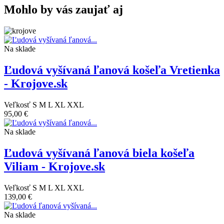
Mohlo by vás zaujať aj
Na sklade
Ľudová vyšívaná ľanová košeľa Vretienka
- Krojove.sk
Veľkosť
S
M
L
XL
XXL
95,00 €
Na sklade
Ľudová vyšívaná ľanová biela košeľa
Viliam - Krojove.sk
Veľkosť
S
M
L
XL
XXL
139,00 €
Na sklade