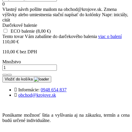
0
Vlastný návrh pošlite mailom na obchod@krojove.sk. Zmena
výšivky alebo umiestnenia stační napísať do kolónky Napr: iniciály,
citát
Darčekové balenie
ECO balenie
(
8,00 €
)
Tento tovar Vám zabalíme do darčekového balenia
viac o balení
110,00 €
110,00 € bez DPH
Množstvo
Vložiť do košíka
Informácie:
0948 654 837
obchod@krojove.sk
Ponúkame možnosť šitia a vyšívania aj na zákazku, termín a cena
budú určené individuálne.