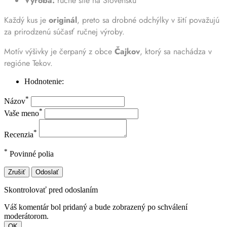
Výroba:
ručne šité na Slovensku
Každý kus je
originál
, preto sa drobné odchýlky v šití považujú
za prirodzenú súčasť ručnej výroby.
Motív výšivky je čerpaný z obce
Čajkov
, ktorý sa nachádza v
regióne Tekov.
Hodnotenie:
*
Názov
*
Vaše meno
*
Recenzia
*
Povinné polia
Zrušiť
Odoslať
Skontrolovať pred odoslaním
Váš komentár bol pridaný a bude zobrazený po schválení
moderátorom.
OK