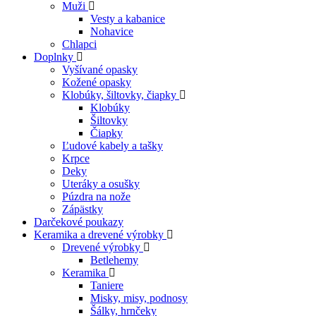
Muži
Vesty a kabanice
Nohavice
Chlapci
Doplnky
Vyšívané opasky
Kožené opasky
Klobúky, šiltovky, čiapky
Klobúky
Šiltovky
Čiapky
Ľudové kabely a tašky
Krpce
Deky
Uteráky a osušky
Púzdra na nože
Zápästky
Darčekové poukazy
Keramika a drevené výrobky
Drevené výrobky
Betlehemy
Keramika
Taniere
Misky, misy, podnosy
Šálky, hrnčeky