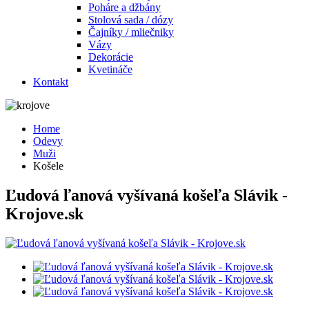
Poháre a džbány
Stolová sada / dózy
Čajníky / mliečniky
Vázy
Dekorácie
Kvetináče
Kontakt
Home
Odevy
Muži
Košele
Ľudová ľanová vyšívaná košeľa Slávik -
Krojove.sk