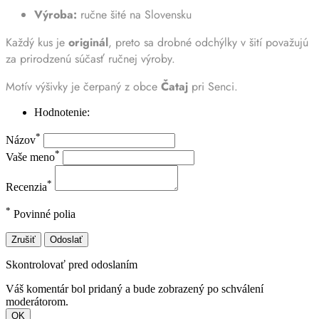
Výroba:
ručne šité na Slovensku
Každý kus je
originál
, preto sa drobné odchýlky v šití považujú
za prirodzenú súčasť ručnej výroby.
Motív výšivky je čerpaný z obce
Čataj
pri Senci.
Hodnotenie:
*
Názov
*
Vaše meno
*
Recenzia
*
Povinné polia
Zrušiť
Odoslať
Skontrolovať pred odoslaním
Váš komentár bol pridaný a bude zobrazený po schválení
moderátorom.
OK