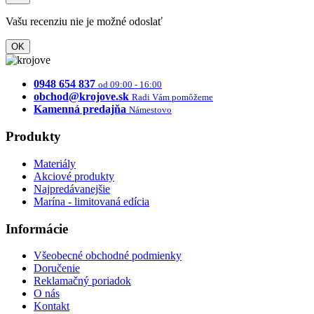
Vašu recenziu nie je možné odoslať
OK
0948 654 837
od 09:00 - 16:00
obchod@krojove.sk
Radi Vám pomôžeme
Kamenná predajňa
Námestovo
Produkty
Materiály
Akciové produkty
Najpredávanejšie
Marína - limitovaná edícia
Informácie
Všeobecné obchodné podmienky
Doručenie
Reklamačný poriadok
O nás
Kontakt