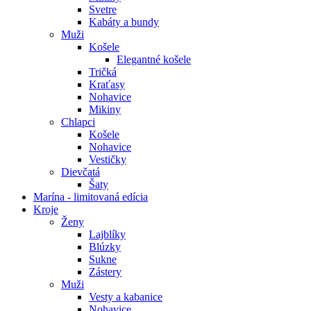
Svetre
Kabáty a bundy
Muži
Košele
Elegantné košele
Tričká
Kraťasy
Nohavice
Mikiny
Chlapci
Košele
Nohavice
Vestičky
Dievčatá
Šaty
Marína - limitovaná edícia
Kroje
Ženy
Lajblíky
Blúzky
Sukne
Zástery
Muži
Vesty a kabanice
Nohavice