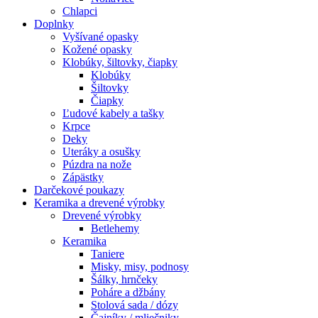
Chlapci
Doplnky
Vyšívané opasky
Kožené opasky
Klobúky, šiltovky, čiapky
Klobúky
Šiltovky
Čiapky
Ľudové kabely a tašky
Krpce
Deky
Uteráky a osušky
Púzdra na nože
Zápästky
Darčekové poukazy
Keramika a drevené výrobky
Drevené výrobky
Betlehemy
Keramika
Taniere
Misky, misy, podnosy
Šálky, hrnčeky
Poháre a džbány
Stolová sada / dózy
Čajníky / mliečniky