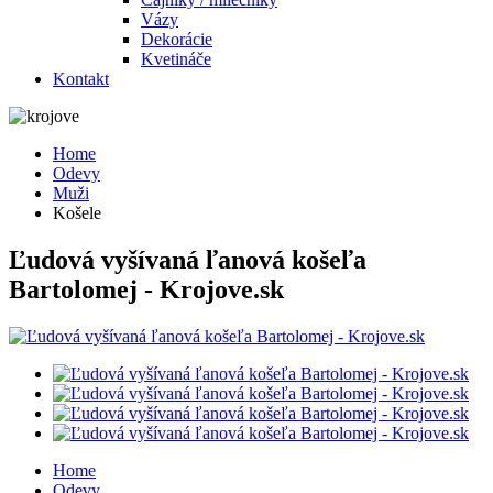
Vázy
Dekorácie
Kvetináče
Kontakt
Home
Odevy
Muži
Košele
Ľudová vyšívaná ľanová košeľa
Bartolomej - Krojove.sk
Home
Odevy