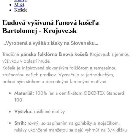
Muži
Košele
Ľudová vyšívaná ľanová košeľa
Bartolomej - Krojove.sk
...Vyrobená a vyšitá z lásky na Slovensku...
Tradičná
pánska folklórna ľanová košeľa
Krojove.sk s jemnou
výšivkou v oblasti hrude.
Košeľa je inšpirovaná slovenským folklórom a remeselnou
zručnosťou našich predkov. Vyznačuje sa jednoduchým,
pohodlným strihom a decentnými farebnými motívmi.
Materiál:
100% ľan s certifikátom OEKO-TEX Standard
100
Výšivka:
rastlinné motívy
Strih:
rovný, so zapínaním na gombíky a stojačikom,
rukávy ukončené manžetou sa dajú vyhrnúť na 3/4 dĺžku