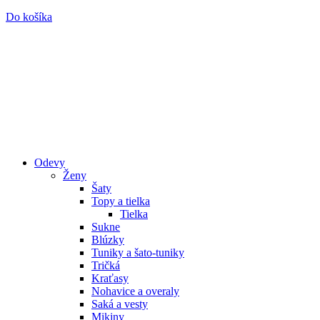
Do košíka
Odevy
Ženy
Šaty
Topy a tielka
Tielka
Sukne
Blúzky
Tuniky a šato-tuniky
Tričká
Kraťasy
Nohavice a overaly
Saká a vesty
Mikiny