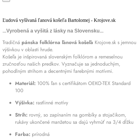
Ľudová vyšívaná ľanová košeľa Bartolomej - Krojove.sk
...Vyrobená a vyšitá z lásky na Slovensku...
Tradičná
pánska folklórna ľanová košeľa
Krojove.sk s jemnou
výšivkou v oblasti hrude.
Košeľa je inšpirovaná slovenským folklórom a remeselnou
zručnosťou našich predkov. Vyznačuje sa jednoduchým,
pohodlným strihom a decentnými farebnými motívmi.
Materiál:
100% ľan s certifikátom OEKO-TEX Standard
100
Výšivka:
rastlinné motívy
Strih:
rovný, so zapínaním na gombíky a stojačikom,
rukávy ukončené manžetou sa dajú vyhrnúť na 3/4 dĺžku
Farba:
prírodná