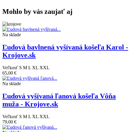
Mohlo by vás zaujať aj
Na sklade
Ľudová bavlnená vyšívaná košeľa Karol -
Krojove.sk
Veľkosť
S
M
L
XL
XXL
65,00 €
Na sklade
Ľudová vyšívaná ľanová košeľa Vôňa
muža - Krojove.sk
Veľkosť
S
M
L
XL
XXL
79,00 €