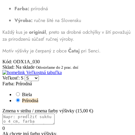
Farba:
prírodná
Výroba:
ručne šité na Slovensku
Každý kus je
originál
, preto sa drobné odchýlky v šití považujú
za prirodzenú súčasť ručnej výroby.
Motív výšivky je čerpaný z obce
Čataj
pri Senci.
Kód
:
ODX1A_030
Sklad
:
Na sklade
Odosielame do 2 prac. dní
Veľkostná tabuľka
Veľkosť: S
Farba: Prírodná
Biela
Prírodná
Zmena v strihu / zmena farby výšivky
(
15,00 €
)
0
Ak chcete inú farbu výšivky.