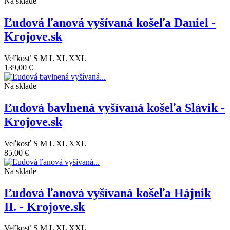
Na sklade
Ľudová ľanová vyšívaná košeľa Daniel -
Krojove.sk
Veľkosť
S
M
L
XL
XXL
139,00 €
Na sklade
Ľudová bavlnená vyšívaná košeľa Slávik -
Krojove.sk
Veľkosť
S
M
L
XL
XXL
85,00 €
Na sklade
Ľudová ľanová vyšívaná košeľa Hájnik
II. - Krojove.sk
Veľkosť
S
M
L
XL
XXL