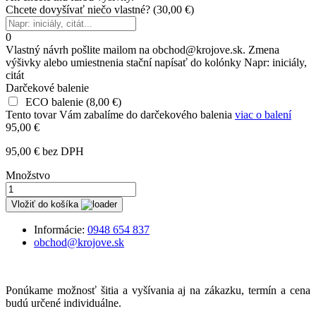
Chcete dovyšívať niečo vlastné?
(
30,00 €
)
0
Vlastný návrh pošlite mailom na obchod@krojove.sk. Zmena
výšivky alebo umiestnenia stační napísať do kolónky Napr: iniciály,
citát
Darčekové balenie
ECO balenie
(
8,00 €
)
Tento tovar Vám zabalíme do darčekového balenia
viac o balení
95,00 €
95,00 € bez DPH
Množstvo
Vložiť do košíka
Informácie:
0948 654 837
obchod@krojove.sk
Ponúkame možnosť šitia a vyšívania aj na zákazku, termín a cena
budú určené individuálne.