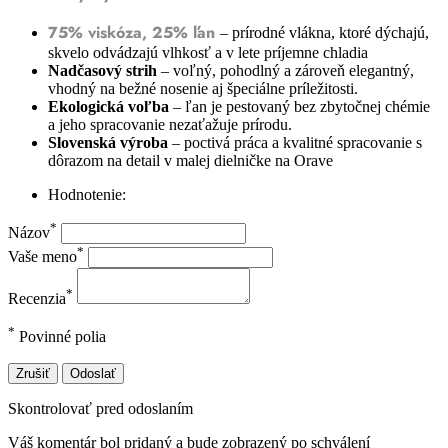
75% viskóza, 25% ľan
– prírodné vlákna, ktoré dýchajú,
skvelo odvádzajú vlhkosť a v lete príjemne chladia
Nadčasový strih
– voľný, pohodlný a zároveň elegantný,
vhodný na bežné nosenie aj špeciálne príležitosti.
Ekologická voľba
– ľan je pestovaný bez zbytočnej chémie
a jeho spracovanie nezaťažuje prírodu.
Slovenská výroba
– poctivá práca a kvalitné spracovanie s
dôrazom na detail v malej dielničke na Orave
Hodnotenie:
*
Názov
*
Vaše meno
*
Recenzia
*
Povinné polia
Zrušiť
Odoslať
Skontrolovať pred odoslaním
Váš komentár bol pridaný a bude zobrazený po schválení