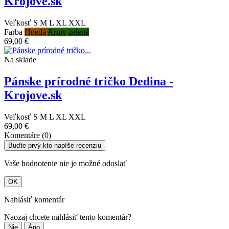
Krojove.sk
Veľkosť
S
M
L
XL
XXL
Farba
Hnedá
Army zelená
69,00 €
Na sklade
Pánske prírodné tričko Dedina -
Krojove.sk
Veľkosť
S
M
L
XL
XXL
69,00 €
Komentáre (0)
Buďte prvý kto napíše recenziu
Vaše hodnotenie nie je možné odoslať
OK
Nahlásiť komentár
Naozaj chcete nahlásiť tento komentár?
Nie
Áno