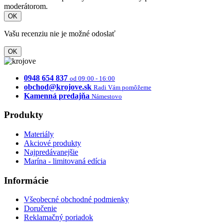
moderátorom.
OK
Vašu recenziu nie je možné odoslať
OK
0948 654 837
od 09:00 - 16:00
obchod@krojove.sk
Radi Vám pomôžeme
Kamenná predajňa
Námestovo
Produkty
Materiály
Akciové produkty
Najpredávanejšie
Marína - limitovaná edícia
Informácie
Všeobecné obchodné podmienky
Doručenie
Reklamačný poriadok