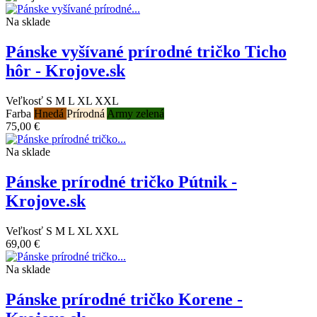
Na sklade
Pánske vyšívané prírodné tričko Ticho
hôr - Krojove.sk
Veľkosť
S
M
L
XL
XXL
Farba
Hnedá
Prírodná
Army zelená
75,00 €
Na sklade
Pánske prírodné tričko Pútnik -
Krojove.sk
Veľkosť
S
M
L
XL
XXL
69,00 €
Na sklade
Pánske prírodné tričko Korene -