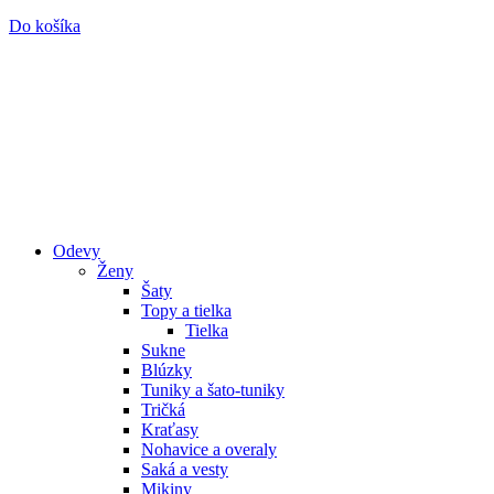
Do košíka
Odevy
Ženy
Šaty
Topy a tielka
Tielka
Sukne
Blúzky
Tuniky a šato-tuniky
Tričká
Kraťasy
Nohavice a overaly
Saká a vesty
Mikiny