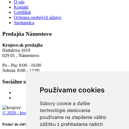
O nás
Kontakt
Certifikát
Ochrana osobných údajov
Spolupráca
Predajňa Námestovo
Krojove.sk predajňa
Hattalova 1019
029 01 , Námestovo
Po - Pia: 8:00 - 16:00
Sobota: 8:00 - 12:00
Sociálne siete
Používame cookies
Súbory cookie a ďalšie
technológie sledovania
© 2026 - krojove.sk
All rights reserved.
používame na zlepšenie vášho
zážitku z prehliadania našich
Pridať do obľúbených