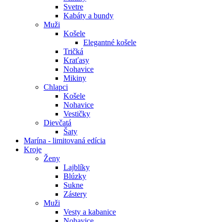
Svetre
Kabáty a bundy
Muži
Košele
Elegantné košele
Tričká
Kraťasy
Nohavice
Mikiny
Chlapci
Košele
Nohavice
Vestičky
Dievčatá
Šaty
Marína - limitovaná edícia
Kroje
Ženy
Lajblíky
Blúzky
Sukne
Zástery
Muži
Vesty a kabanice
Nohavice