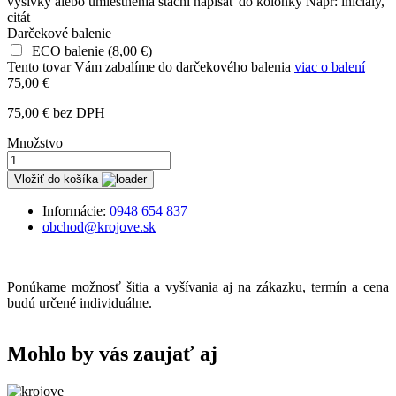
výšivky alebo umiestnenia stační napísať do kolónky Napr: iniciály,
citát
Darčekové balenie
ECO balenie
(
8,00 €
)
Tento tovar Vám zabalíme do darčekového balenia
viac o balení
75,00 €
75,00 € bez DPH
Množstvo
Vložiť do košíka
Informácie:
0948 654 837
obchod@krojove.sk
Ponúkame možnosť šitia a vyšívania aj na zákazku, termín a cena
budú určené individuálne.
Mohlo by vás zaujať aj