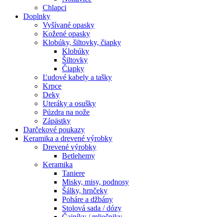
Chlapci
Doplnky
Vyšívané opasky
Kožené opasky
Klobúky, šiltovky, čiapky
Klobúky
Šiltovky
Čiapky
Ľudové kabely a tašky
Krpce
Deky
Uteráky a osušky
Púzdra na nože
Zápästky
Darčekové poukazy
Keramika a drevené výrobky
Drevené výrobky
Betlehemy
Keramika
Taniere
Misky, misy, podnosy
Šálky, hrnčeky
Poháre a džbány
Stolová sada / dózy
Čajníky / mliečniky