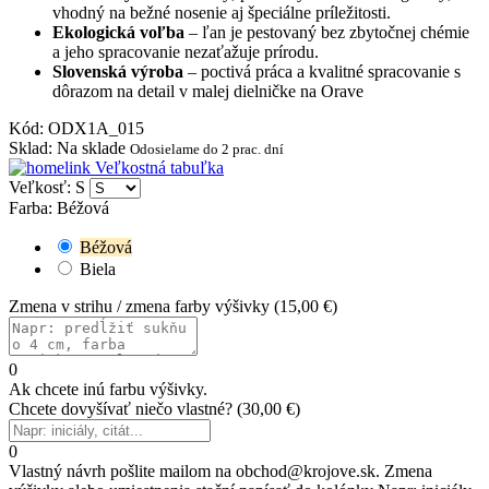
vhodný na bežné nosenie aj špeciálne príležitosti.
Ekologická voľba
– ľan je pestovaný bez zbytočnej chémie
a jeho spracovanie nezaťažuje prírodu.
Slovenská výroba
– poctivá práca a kvalitné spracovanie s
dôrazom na detail v malej dielničke na Orave
Kód
:
ODX1A_015
Sklad
:
Na sklade
Odosielame do 2 prac. dní
Veľkostná tabuľka
Veľkosť: S
Farba: Béžová
Béžová
Biela
Zmena v strihu / zmena farby výšivky
(
15,00 €
)
0
Ak chcete inú farbu výšivky.
Chcete dovyšívať niečo vlastné?
(
30,00 €
)
0
Vlastný návrh pošlite mailom na obchod@krojove.sk. Zmena