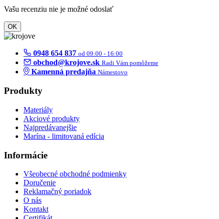
Vašu recenziu nie je možné odoslať
OK
0948 654 837
od 09:00 - 16:00
obchod@krojove.sk
Radi Vám pomôžeme
Kamenná predajňa
Námestovo
Produkty
Materiály
Akciové produkty
Najpredávanejšie
Marína - limitovaná edícia
Informácie
Všeobecné obchodné podmienky
Doručenie
Reklamačný poriadok
O nás
Kontakt
Certifikát