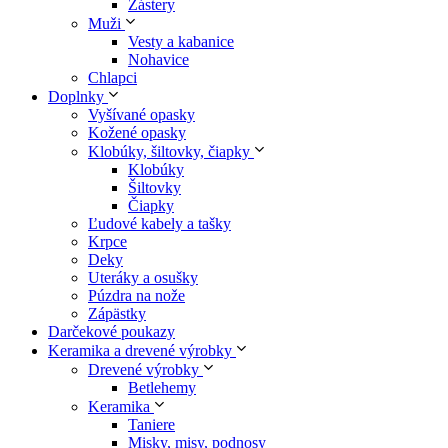
Zástery
Muži
Vesty a kabanice
Nohavice
Chlapci
Doplnky
Vyšívané opasky
Kožené opasky
Klobúky, šiltovky, čiapky
Klobúky
Šiltovky
Čiapky
Ľudové kabely a tašky
Krpce
Deky
Uteráky a osušky
Púzdra na nože
Zápästky
Darčekové poukazy
Keramika a drevené výrobky
Drevené výrobky
Betlehemy
Keramika
Taniere
Misky, misy, podnosy