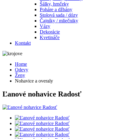
Šálky, hrnčeky
Poháre a džbány
Stolová sada / dózy
Čajníky / mliečniky
Vázy
Dekorácie
Kvetináče
Kontakt
Home
Odevy
Ženy
Nohavice a overaly
Ľanové nohavice Radosť