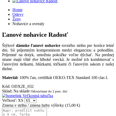
Home
Odevy
Ženy
Nohavice a overaly
Ľanové nohavice Radosť
Štýlové
dámske ľanové nohavice
rovného strihu pre horúce letné
dni. Sú príjemným kompromisom medzi eleganciou a pohodlím.
Príjemné na dotyk, umožnia pokožke voľne dýchať. Na prednej
strane majú všité dve hlboké vrecká. Je možné ich kombinovať s
ľanovými tielkami, blúzkami, tričkami či ľanovým sakom z našej
dielne.
Materiál:
100% ľan, certifikát OEKO-TEX Standard 100 clas I.
Kód
:
ODX2E_032
Sklad
:
Na sklade
Odosielame do 2 prac. dní
Veľkostná tabuľka
Veľkosť: XS
Zmena v strihu / zmena farby výšivky
(
15,00 €
)