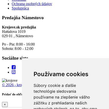
Ochrana osobných údajov
Spolupráca
Predajňa Námestovo
Krojove.sk predajňa
Hattalova 1019
029 01 , Námestovo
Po - Pia: 8:00 - 16:00
Sobota: 8:00 - 12:00
Sociálne siete
Používame cookies
© 2026 - krojove.sk
All rights reserved.
Súbory cookie a ďalšie
technológie sledovania
Pridať do obľúbených
používame na zlepšenie vášho
zážitku z prehliadania našich
×
webových stránok, na to, aby sme