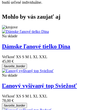
budú určené individuálne.
Mohlo by vás zaujať aj
Na sklade
Dámske ľanové tielko Dina
Veľkosť
XS
S
M
L
XL
XXL
45,00 €
favorite_border
Na sklade
Ľanový vyšívaný top Sviežosť
Veľkosť
XS
S
M
L
XL
XXL
78,00 €
favorite_border