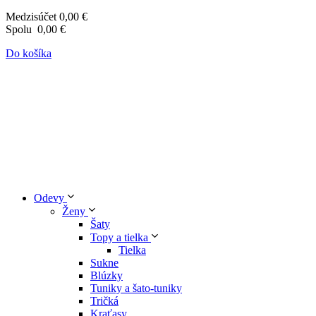
Medzisúčet
0,00 €
Spolu
0,00 €
Do košíka
Odevy
Ženy
Šaty
Topy a tielka
Tielka
Sukne
Blúzky
Tuniky a šato-tuniky
Tričká
Kraťasy