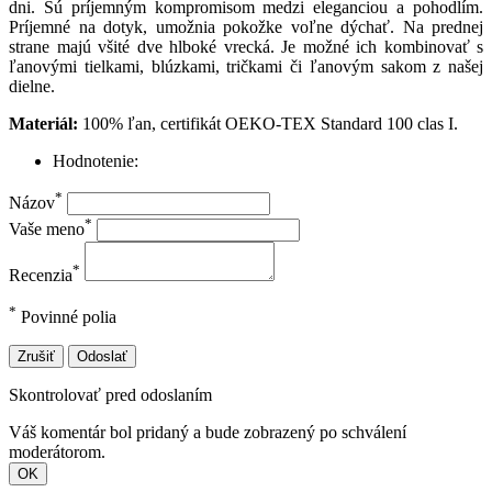
dni. Sú príjemným kompromisom medzi eleganciou a pohodlím.
Príjemné na dotyk, umožnia pokožke voľne dýchať. Na prednej
strane majú všité dve hlboké vrecká. Je možné ich kombinovať s
ľanovými tielkami, blúzkami, tričkami či ľanovým sakom z našej
dielne.
Materiál:
100% ľan, certifikát OEKO-TEX Standard 100 clas I.
Hodnotenie:
*
Názov
*
Vaše meno
*
Recenzia
*
Povinné polia
Zrušiť
Odoslať
Skontrolovať pred odoslaním
Váš komentár bol pridaný a bude zobrazený po schválení
moderátorom.
OK