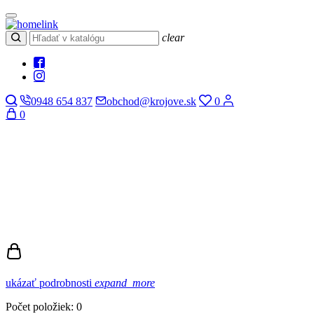
clear
0948 654 837
obchod@krojove.sk
0
0
ukázať podrobnosti
expand_more
Počet položiek: 0