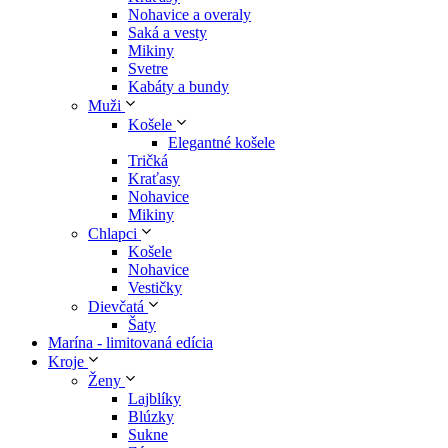
Nohavice a overaly
Saká a vesty
Mikiny
Svetre
Kabáty a bundy
Muži
Košele
Elegantné košele
Tričká
Kraťasy
Nohavice
Mikiny
Chlapci
Košele
Nohavice
Vestičky
Dievčatá
Šaty
Marína - limitovaná edícia
Kroje
Ženy
Lajblíky
Blúzky
Sukne