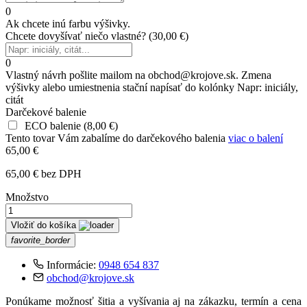
0
Ak chcete inú farbu výšivky.
Chcete dovyšívať niečo vlastné?
(
30,00 €
)
0
Vlastný návrh pošlite mailom na obchod@krojove.sk. Zmena
výšivky alebo umiestnenia stační napísať do kolónky Napr: iniciály,
citát
Darčekové balenie
ECO balenie
(
8,00 €
)
Tento tovar Vám zabalíme do darčekového balenia
viac o balení
65,00 €
65,00 € bez DPH
Množstvo
Vložiť do košíka
favorite_border
Informácie:
0948 654 837
obchod@krojove.sk
Ponúkame možnosť šitia a vyšívania aj na zákazku, termín a cena