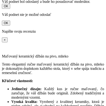
Váš podnet bol odoslaný a bude ho posudzovať moderátor.
OK
Váš podnet nie je možné odoslať
OK
Napíšte svoju recenziu
×
Maľovaný keramický džbán na pivo, mlieko
Tento elegantný ručne maľovaný keramický džbán na pivo, mlieko
je dokonalým doplnkom každého stola, ktorý v sebe spája tradíciu a
remeselnú zručnosť.
Kľúčové vlastnosti:
Jedinečný dizajn:
Každý kus je ručne maľovaný, čo
zaručuje, že váš džbán bude originál. Zdobený tradičnými a
modernými vzormi.
Vysoká kvalita:
Vyrobený z kvalitnej keramiky, ktorá je
nielen odolná, ale aj vhodná na každodenné použitie. Džbán