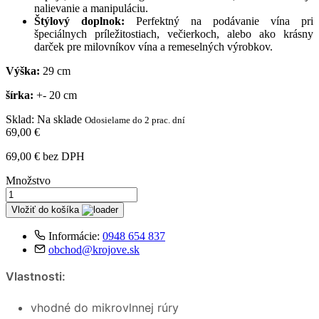
nalievanie a manipuláciu.
Štýlový doplnok:
Perfektný na podávanie vína pri
špeciálnych príležitostiach, večierkoch, alebo ako krásny
darček pre milovníkov vína a remeselných výrobkov.
Výška:
29 cm
šírka:
+- 20 cm
Sklad
:
Na sklade
Odosielame do 2 prac. dní
69,00 €
69,00 € bez DPH
Množstvo
Vložiť do košíka
Informácie:
0948 654 837
obchod@krojove.sk
Vlastnosti:
vhodné do mikrovlnnej rúry