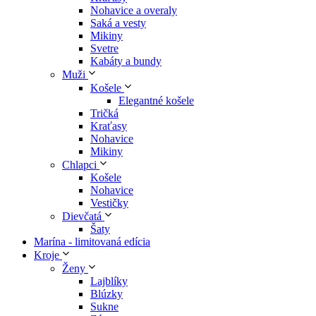
Nohavice a overaly
Saká a vesty
Mikiny
Svetre
Kabáty a bundy
Muži
Košele
Elegantné košele
Tričká
Kraťasy
Nohavice
Mikiny
Chlapci
Košele
Nohavice
Vestičky
Dievčatá
Šaty
Marína - limitovaná edícia
Kroje
Ženy
Lajblíky
Blúzky
Sukne