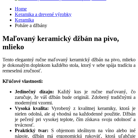
Home
Keramika a drevené výrobky
Keramika
Poháre a džbány
Maľovaný keramický džbán na pivo,
mlieko
Tento elegantný ručne maľovaný keramický džbán na pivo, mlieko
je dokonalým doplnkom každého stola, ktorý v sebe spája tradíciu a
remeselnú zručnosť.
Kľúčové vlastnosti:
Jedinečný dizajn:
Každý kus je ručne maľovaný, čo
zaručuje, že váš džbán bude originál. Zdobený tradičnými a
modernými vzormi.
Vysoká kvalita:
Vyrobený z kvalitnej keramiky, ktorá je
nielen odolná, ale aj vhodná na každodenné použitie. Džbán
je pečený pri vysokej teplote, čím získava svoju odolnosť a
trvácnosť.
Praktický tvar:
S objemom ideálnym na víno alebo iné
nápoje, džbán má ergonomickú rukoväť, ktorá uľahčuje