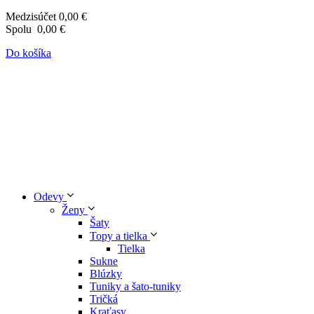
Medzisúčet
0,00 €
Spolu
0,00 €
Do košíka
Odevy
Ženy
Šaty
Topy a tielka
Tielka
Sukne
Blúzky
Tuniky a šato-tuniky
Tričká
Kraťasy