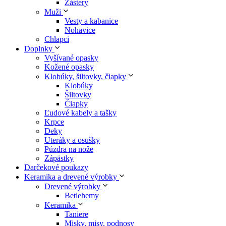
Zástery
Muži
Vesty a kabanice
Nohavice
Chlapci
Doplnky
Vyšívané opasky
Kožené opasky
Klobúky, šiltovky, čiapky
Klobúky
Šiltovky
Čiapky
Ľudové kabely a tašky
Krpce
Deky
Uteráky a osušky
Púzdra na nože
Zápästky
Darčekové poukazy
Keramika a drevené výrobky
Drevené výrobky
Betlehemy
Keramika
Taniere
Misky, misy, podnosy