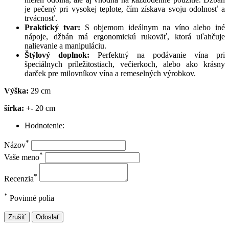
je pečený pri vysokej teplote, čím získava svoju odolnosť a
trvácnosť.
Praktický tvar:
S objemom ideálnym na víno alebo iné
nápoje, džbán má ergonomickú rukoväť, ktorá uľahčuje
nalievanie a manipuláciu.
Štýlový doplnok:
Perfektný na podávanie vína pri
špeciálnych príležitostiach, večierkoch, alebo ako krásny
darček pre milovníkov vína a remeselných výrobkov.
Výška:
29 cm
šírka:
+- 20 cm
Hodnotenie:
*
Názov
*
Vaše meno
*
Recenzia
*
Povinné polia
Zrušiť
Odoslať