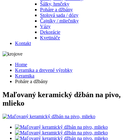
Šálky, hrnčeky
Poháre a džbány
Stolová sada / dózy
Čajníky / mliečniky
Vázy
Dekorácie
Kvetináče
Kontakt
Home
Keramika a drevené výrobky
Keramika
Poháre a džbány
Maľovaný keramický džbán na pivo,
mlieko