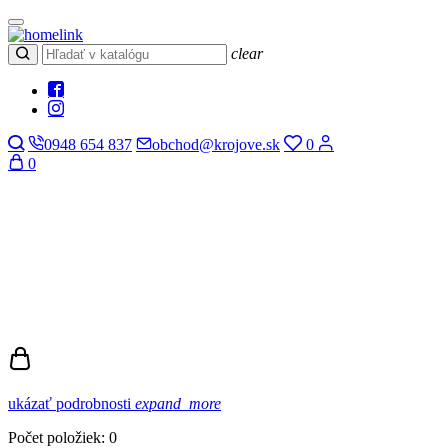
clear
0948 654 837
obchod@krojove.sk
0
0
ukázať podrobnosti
expand_more
Počet položiek: 0