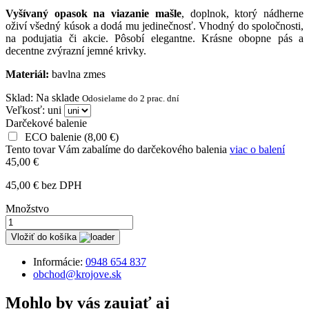
Vyšívaný opasok na viazanie mašle
, doplnok, ktorý nádherne
oživí všedný kúsok a dodá mu jedinečnosť. Vhodný do spoločnosti,
na podujatia či akcie. Pôsobí elegantne. Krásne obopne pás a
decentne zvýrazní jemné krivky.
Materiál:
bavlna zmes
Sklad
:
Na sklade
Odosielame do 2 prac. dní
Veľkosť: uni
Darčekové balenie
ECO balenie
(
8,00 €
)
Tento tovar Vám zabalíme do darčekového balenia
viac o balení
45,00 €
45,00 € bez DPH
Množstvo
Vložiť do košíka
Informácie:
0948 654 837
obchod@krojove.sk
Mohlo by vás zaujať aj