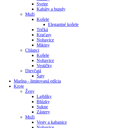
Svetre
Kabáty a bundy
Muži
Košele
Elegantné košele
Tričká
Kraťasy
Nohavice
Mikiny
Chlapci
Košele
Nohavice
Vestičky
Dievčatá
Šaty
Marína - limitovaná edícia
Kroje
Ženy
Lajblíky
Blúzky
Sukne
Zástery
Muži
Vesty a kabanice
Nohavice