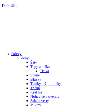
Do košíka
Odevy
Ženy
Šaty
Topy a tielka
Tielka
Sukne
Blúzky
Tuniky a šato-tuniky
Tričká
Kraťasy
Nohavice a overaly
Saká a vesty
Mikiny