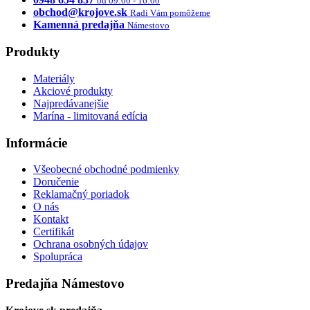
od 09:00 - 16:00
obchod@krojove.sk
Radi Vám pomôžeme
Kamenná predajňa
Námestovo
Produkty
Materiály
Akciové produkty
Najpredávanejšie
Marína - limitovaná edícia
Informácie
Všeobecné obchodné podmienky
Doručenie
Reklamačný poriadok
O nás
Kontakt
Certifikát
Ochrana osobných údajov
Spolupráca
Predajňa Námestovo