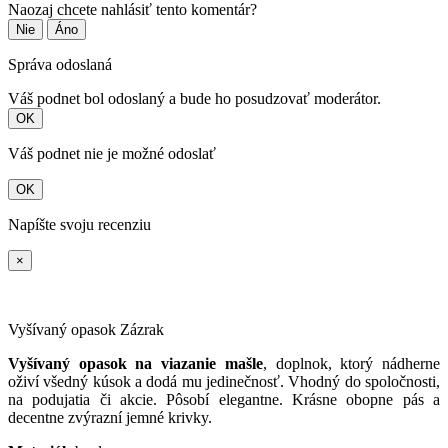
Naozaj chcete nahlásiť tento komentár?
Nie
Áno
Správa odoslaná
Váš podnet bol odoslaný a bude ho posudzovať moderátor.
OK
Váš podnet nie je možné odoslať
OK
Napíšte svoju recenziu
×
Vyšívaný opasok Zázrak
Vyšívaný opasok na viazanie mašle
, doplnok, ktorý nádherne
oživí všedný kúsok a dodá mu jedinečnosť. Vhodný do spoločnosti,
na podujatia či akcie. Pôsobí elegantne. Krásne obopne pás a
decentne zvýrazní jemné krivky.