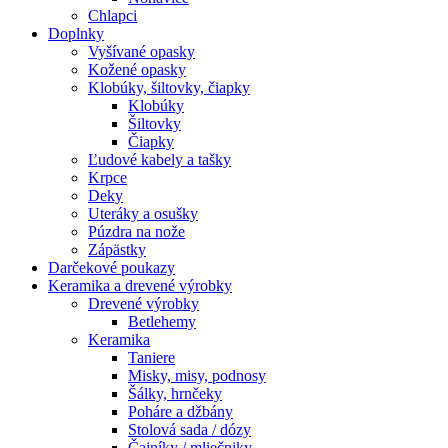
Chlapci
Doplnky
Vyšívané opasky
Kožené opasky
Klobúky, šiltovky, čiapky
Klobúky
Šiltovky
Čiapky
Ľudové kabely a tašky
Krpce
Deky
Uteráky a osušky
Púzdra na nože
Zápästky
Darčekové poukazy
Keramika a drevené výrobky
Drevené výrobky
Betlehemy
Keramika
Taniere
Misky, misy, podnosy
Šálky, hrnčeky
Poháre a džbány
Stolová sada / dózy
Čajníky / mliečniky