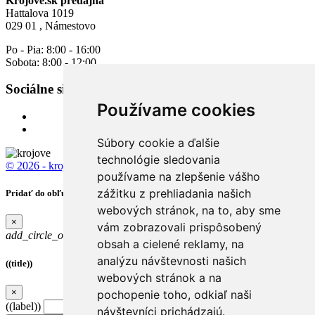
Krojove.sk predajňa
Hattalova 1019
029 01 , Námestovo
Po - Pia: 8:00 - 16:00
Sobota: 8:00 - 12:00
Sociálne siete
Používame cookies
Súbory cookie a ďalšie
technológie sledovania
© 2026 - krojove.sk
All rights reserved.
používame na zlepšenie vášho
zážitku z prehliadania našich
Pridať do obľúbených
webových stránok, na to, aby sme
×
vám zobrazovali prispôsobený
add_circle_outline
Obľúbené
obsah a cielené reklamy, na
analýzu návštevnosti našich
((title))
webových stránok a na
×
pochopenie toho, odkiaľ naši
((label))
návštevníci prichádzajú.