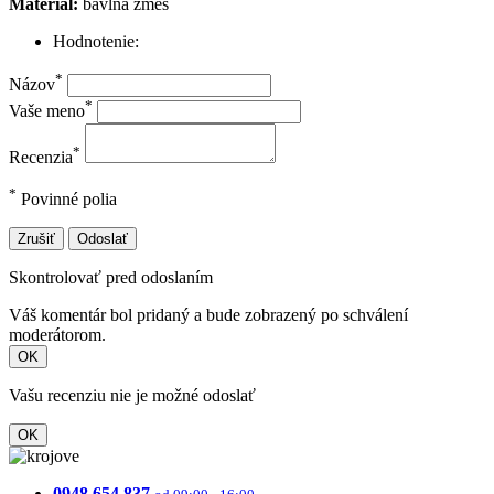
Materiál:
bavlna zmes
Hodnotenie:
*
Názov
*
Vaše meno
*
Recenzia
*
Povinné polia
Zrušiť
Odoslať
Skontrolovať pred odoslaním
Váš komentár bol pridaný a bude zobrazený po schválení
moderátorom.
OK
Vašu recenziu nie je možné odoslať
OK
0948 654 837